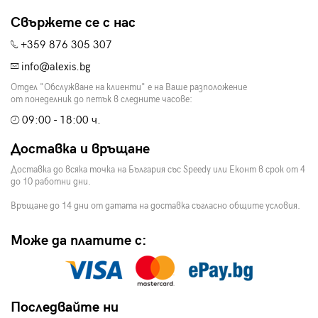
Свържете се с нас
+359 876 305 307
info@alexis.bg
Отдел "Обслужване на клиенти" е на Ваше разположение
от понеделник до петък в следните часове:
09:00 - 18:00 ч.
Доставка и връщане
Доставка до всяка точка на България със Speedy или Еконт в срок от 4
до 10 работни дни.
Връщане до 14 дни от датата на доставка съгласно общите условия.
Може да платите с:
Последвайте ни