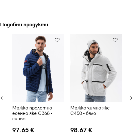
Подобни продукти
Мъжко пролетно-
Мъжко зимно яке
Мъ
M-
есенно яке C368 -
C450 - бяло
ес
ьо
синьо
си
97.65 €
98.67 €
8