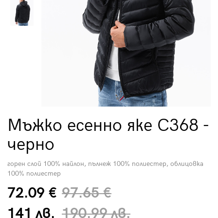
Мъжко есенно яке C368 -
черно
горен слой 100% найлон, пълнеж 100% полиестер, облицовка
100% полиестер
72.09 €
97.65 €
141 лв.
190.99 лв.