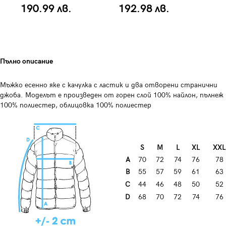
190.99 лв.
192.98 лв.
1
Пълно описание
Мъжко есенно яке с качулка с ластик и два отворени странични
джоба. Моделът е произведен от горен слой 100% найлон, пълнеж
100% полиестер, облицовка 100% полиестер
S
M
L
XL
XXL
A
70
72
74
76
78
B
55
57
59
61
63
C
44
46
48
50
52
D
68
70
72
74
76