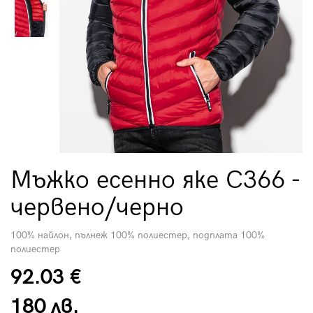
Мъжко есенно яке C366 -
червено/черно
100% найлон, пълнеж 100% полиестер, подплата 100%
полиестер
92.03 €
180 лв.