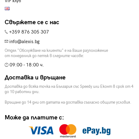
VIP клуб
Свържете се с нас
+359 876 305 307
info@alexis.bg
Отдел "Обслужване на клиенти" е на Ваше разположение
от понеделник до петък в следните часове:
09:00 - 18:00 ч.
Доставка и връщане
Доставка до всяка точка на България със Speedy или Еконт в срок от 4
до 10 работни дни.
Връщане до 14 дни от датата на доставка съгласно общите условия.
Може да платите с: