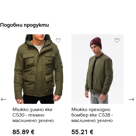
Подобни продукти
M-
Мъжко зимно яке
Мъжко преходно
Мъ
а
C530 - тъмно
бомбер яке C538 -
бо
маслинено зелено
маслинено зелено
бо
85.89 €
55.21 €
5