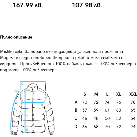
167.99 лв.
107.98 лв.
1
Пълно описание
Мъжко леко ватирано яке подходящо за есента и пролетта.
Модела е с един отворен вътрешен джоб и малка емблема на
гърдите. Произвевден от 100% найлон, пълнеж 100% полиестер и
подплата 100% полиестер.
S
M
L
XL
XXL
A
70
72
74
76
78
B
57
59
61
63
65
C
46
48
50
52
54
D
66
68
70
72
74