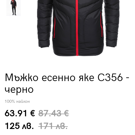
Мъжко есенно яке C356 -
черно
100% найлон
63.91 €
87.43 €
125 лв.
171 лв.