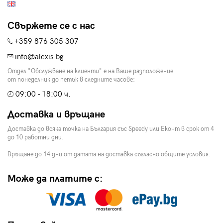
Свържете се с нас
+359 876 305 307
info@alexis.bg
Отдел "Обслужване на клиенти" е на Ваше разположение
от понеделник до петък в следните часове:
09:00 - 18:00 ч.
Доставка и връщане
Доставка до всяка точка на България със Speedy или Еконт в срок от 4
до 10 работни дни.
Връщане до 14 дни от датата на доставка съгласно общите условия.
Може да платите с: