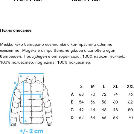
Пълно описание
Мъжко леко ватирано есенно яке с контрастни цветни
елементи. Модела е с три външни джоба с ципове и един
вътрешен. Произведен е от горен слой: 100% найлон, пълнеж:
100% полиестер, подплата: 100% полиестер.
S
М
L
XL
XX
А
68
70
72
74
76
B
54
56
58
60
62
C
42
44
46
48
50
D
62
64
66
68
70