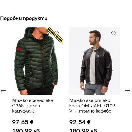
Подобни продукти
Мъжко есенно яке
Мъжко яке от еко
Мъ
C368 - зелен
кожа OM-JAFL-0109
C5
камуфлаж
V1 - тъмно кафяво
97.65 €
92.54 €
4
190.99 лв.
180.99 лв.
7