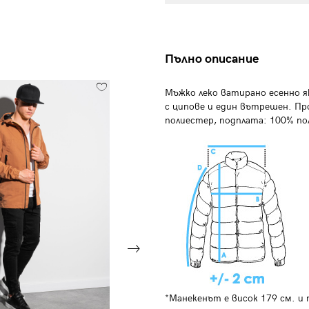
Пълно описание
Мъжко леко ватирано есенно 
с ципове и един вътрешен. Про
полиестер, подплата: 100% по
*Манекенът е висок 179 см. и 