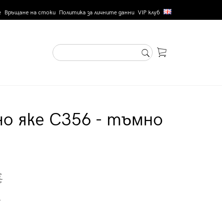
е
Връщане на стоки
Политика за личните данни
VIP клуб
о яке C356 - тъмно
€
.