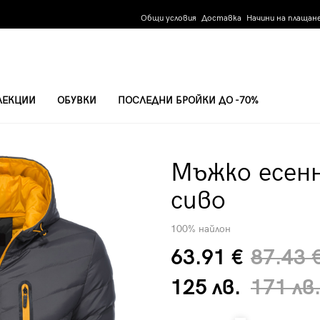
Общи условия
Доставка
Начини на плащан
ЛЕКЦИИ
ОБУВКИ
ПОСЛЕДНИ БРОЙКИ ДО -70%
Мъжко есенн
сиво
100% найлон
63.91 €
87.43 
125 лв.
171 лв