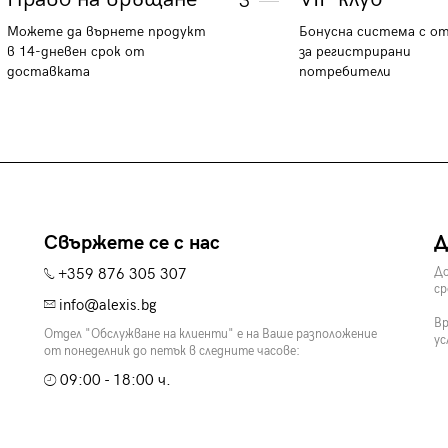
3
Можете да върнете продукт
Бонусна система с о
в 14-дневен срок от
за регистрирани
доставката
потребители
Свържете се с нас
Д
+359 876 305 307
До
ср
info@alexis.bg
Вр
Отдел "Обслужване на клиенти" е на Ваше разположение
ус
от понеделник до петък в следните часове:
09:00 - 18:00 ч.