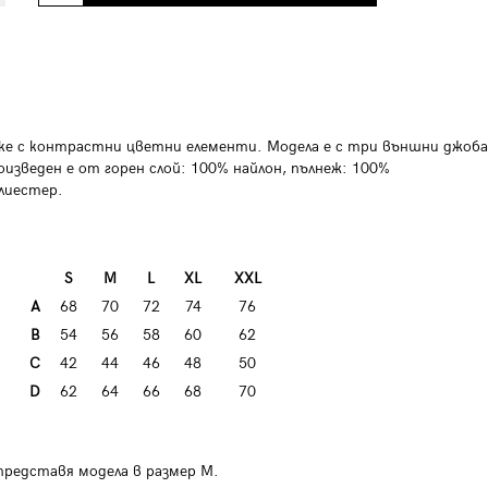
яке с контрастни цветни елементи. Модела е с три външни джоба
изведен е от горен слой: 100% найлон, пълнеж: 100%
лиестер.
S
М
L
XL
XXL
А
68
70
72
74
76
B
54
56
58
60
62
C
42
44
46
48
50
D
62
64
66
68
70
представя модела в размер M.