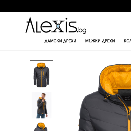
ДАМСКИ ДРЕХИ
МЪЖКИ ДРЕХИ
КО
НАЧАЛО
ЯКЕТА
МЪЖКО ЕСЕННО ЯКЕ C356 - ТЪМНО СИВО