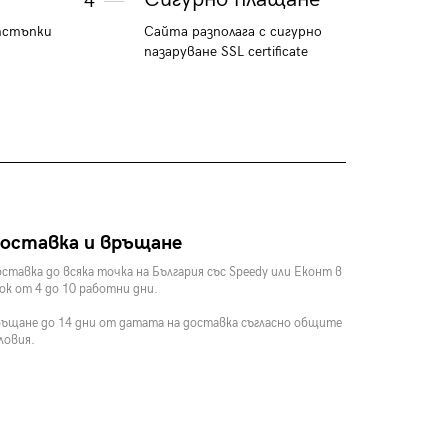
4
тстъпки
Сайта разполага с сигурно
пазаруване SSL certificate
оставка и връщане
ставка до всяка точка на България със Speedy или Еконт в
ок от 4 до 10 работни дни.
ъщане до 14 дни от датата на доставка съгласно общите
ловия.