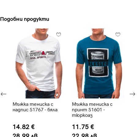
Подобни продукти
 -
Мъжка тениска с
Мъжка тениска с
Мъ
надпис S1767 - бяла
принт S1601 -
- 
тюркоаз
14.82 €
11.75 €
1
28.99 лв.
22.98 лв.
2