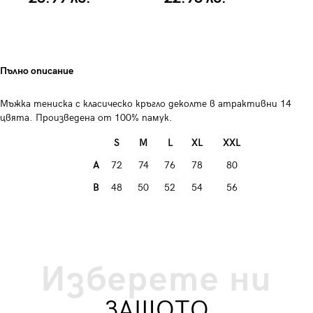
Пълно описание
Мъжка тениска с класическо кръгло деколте в атрактивни 14
цвята. Произведена от 100% памук.
S
M
L
XL
XXL
A
72
74
76
78
80
B
48
50
52
54
56
Изберете ни
ЗАЩОТО