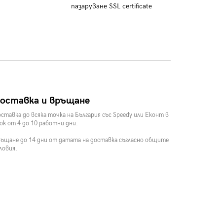
пазаруване SSL certificate
оставка и връщане
ставка до всяка точка на България със Speedy или Еконт в
ок от 4 до 10 работни дни.
ъщане до 14 дни от датата на доставка съгласно общите
ловия.