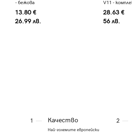
- бежова
V11 - компл
13.80 €
28.63 €
26.99 лв.
56 лв.
Качество
1
2
Най-големите европейски