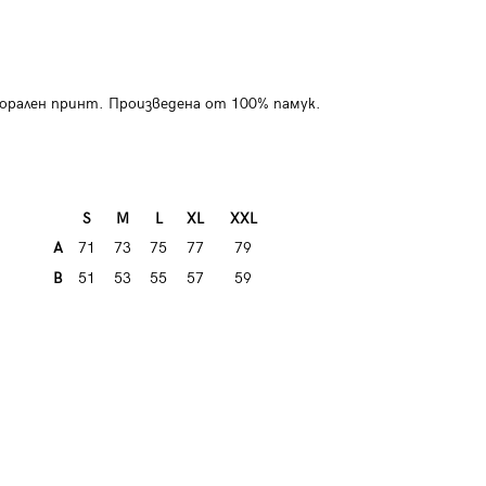
лорален принт. Произведена от 100% памук.
S
M
L
XL
XXL
A
71
73
75
77
79
B
51
53
55
57
59
Мъжка тениска с надпис S1767 -
Мъжка тенис