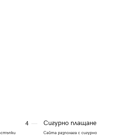
тъмно сива
11.24 €
14.82 €
21.98 лв.
28.99 лв.
и
Сигурно плащане
4
тстъпки
Сайта разполага с сигурно