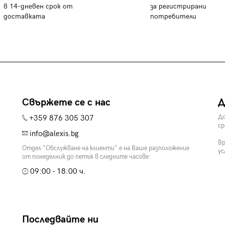
в 14-дневен срок от
за регистрирани
доставката
потребители
Свържете се с нас
Д
+359 876 305 307
До
ср
info@alexis.bg
Вр
Отдел "Обслужване на клиенти" е на Ваше разположение
ус
от понеделник до петък в следните часове:
09:00 - 18:00 ч.
Последвайте ни