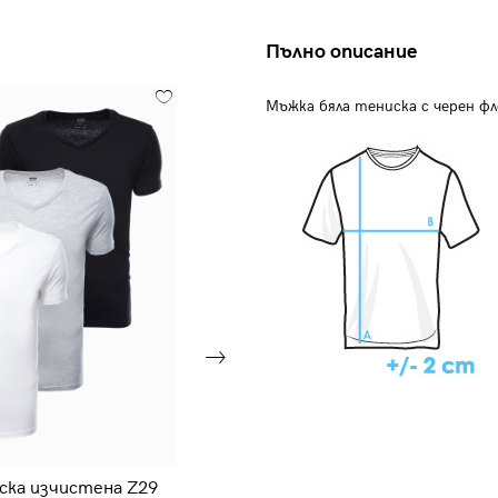
Пълно описание
Мъжка бяла тениска с черен ф
ка изчистена Z29
Мъжка тениска Amsterdam