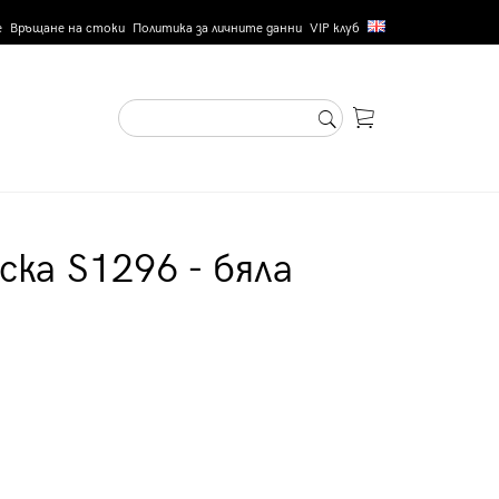
е
Връщане на стоки
Политика за личните данни
VIP клуб
ка S1296 - бяла