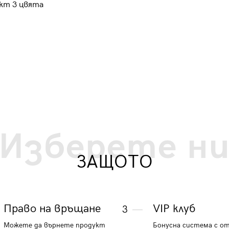
ект 3 цвята
S1711 - тъмно синя
13.80 €
26.99 лв.
Изберете н
ЗАЩОТО
Право на връщане
VIP клуб
3
Можете да върнете продукт
Бонусна система с о