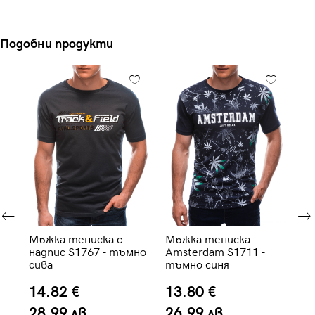
Подобни продукти
Мъжка тениска с
Мъжка тениска
Ко
-
надпис S1767 - тъмно
Amsterdam S1711 -
те
сива
тъмно синя
Z2
14.82 €
13.80 €
2
28.99 лв.
26.99 лв.
5