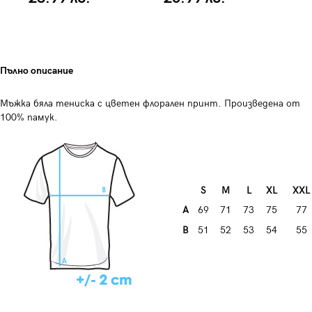
Пълно описание
Мъжка бяла тениска с цветен флорален принт. Произведена от
100% памук.
S
M
L
XL
XXL
A
69
71
73
75
77
B
51
52
53
54
55