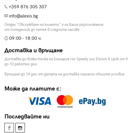
+359 876 305 307
info@alexis.bg
Отдел "Обслужване на клиенти" е на Ваше разположение
от понеделник до петък в следните часове:
09:00 - 18:00 ч.
Доставка и връщане
Доставка до всяка точка на България със Speedy или Еконт в срок от 4
до 10 работни дни.
Връщане до 14 дни от датата на доставка съгласно общите условия.
Може да платите с:
Последвайте ни