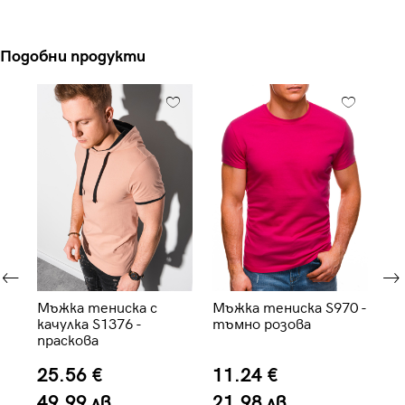
Подобни продукти
36
Мъжка тениска с
Мъжка тениска S970 -
Мъ
качулка S1376 -
тъмно розова
пр
праскова
25.56 €
11.24 €
1
49.99 лв.
21.98 лв.
2