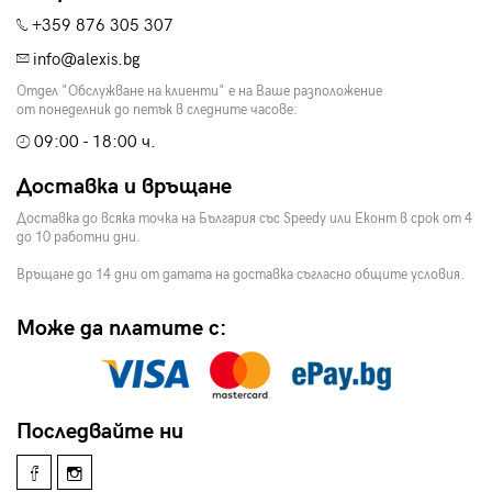
+359 876 305 307
info@alexis.bg
Отдел "Обслужване на клиенти" е на Ваше разположение
от понеделник до петък в следните часове:
09:00 - 18:00 ч.
Доставка и връщане
Доставка до всяка точка на България със Speedy или Еконт в срок от 4
до 10 работни дни.
Връщане до 14 дни от датата на доставка съгласно общите условия.
Може да платите с:
Последвайте ни