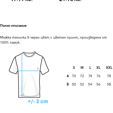
Пълно описание
Мъжка тениска в черен цвят с цветен принт, произведена от
100% памук.
S
M
L
XL
XXL
A
70
72
74
76
78
B
50
52
54
56
58