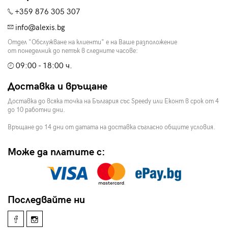
+359 876 305 307
info@alexis.bg
Отдел "Обслужване на клиенти" е на Ваше разположение
от понеделник до петък в следните часове:
09:00 - 18:00 ч.
Доставка и връщане
Доставка до всяка точка на България със Speedy или Еконт в срок от 4
до 10 работни дни.
Връщане до 14 дни от датата на доставка съгласно общите условия.
Може да платите с:
Последвайте ни