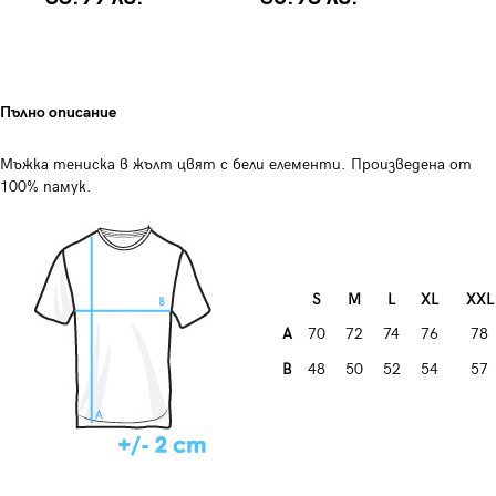
Пълно описание
Мъжка тениска в жълт цвят с бели елементи. Произведена от
100% памук.
S
M
L
XL
XXL
A
70
72
74
76
78
B
48
50
52
54
57