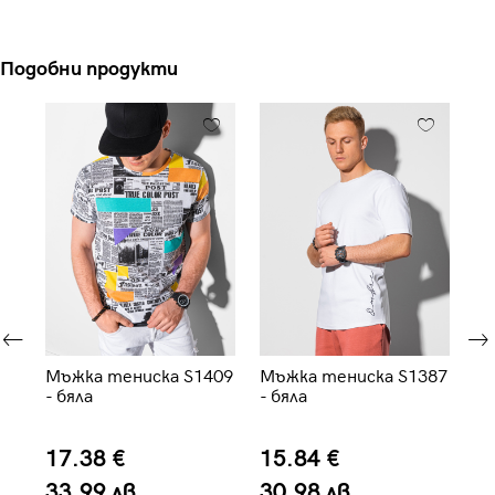
Подобни продукти
 -
Мъжка тениска S1409
Мъжка тениска S1387
Мъ
- бяла
- бяла
аб
S1
17.38 €
15.84 €
2
33.99 лв.
30.98 лв.
5