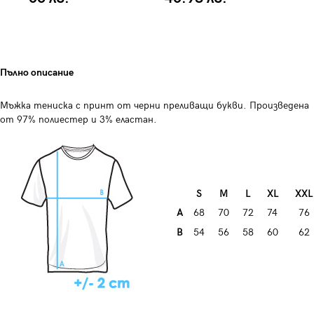
Пълно описание
Мъжка тениска с принт от черни преливащи букви. Произведена
от 97% полиестер и 3% еластан.
S
M
L
XL
XXL
A
68
70
72
74
76
B
54
56
58
60
62