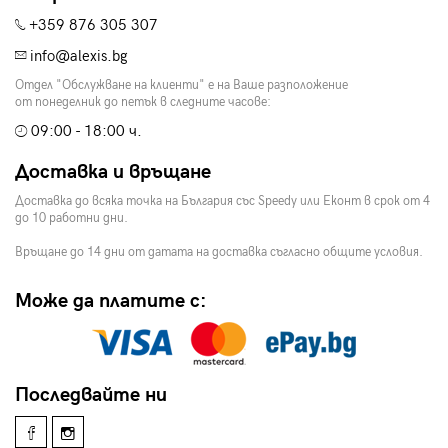
+359 876 305 307
info@alexis.bg
Отдел "Обслужване на клиенти" е на Ваше разположение
от понеделник до петък в следните часове:
09:00 - 18:00 ч.
Доставка и връщане
Доставка до всяка точка на България със Speedy или Еконт в срок от 4
до 10 работни дни.
Връщане до 14 дни от датата на доставка съгласно общите условия.
Може да платите с:
Последвайте ни