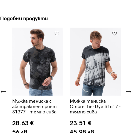
Подобни продукти
Мъжка тениска с
Мъжка тениска
Мъ
абстрактен принт
Ombre Tie-Dye S1617 -
пр
S1377 - тъмно сива
тъмно сива
св
28.63 €
23.51 €
1
56 лв.
45.98 лв.
3