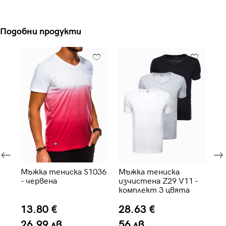
Подобни продукти
Мъжка тениска S1036
Мъжка тениска
Мъ
- червена
изчистена Z29 V11 -
зе
комплект 3 цвята
13.80 €
28.63 €
1
26.99 лв.
56 лв.
2