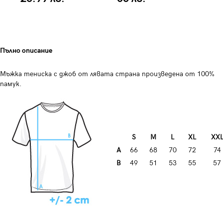
Пълно описание
Мъжка тениска с джоб от лявата страна произведена от 100%
памук.
S
M
L
XL
XX
A
66
68
70
72
74
B
49
51
53
55
57