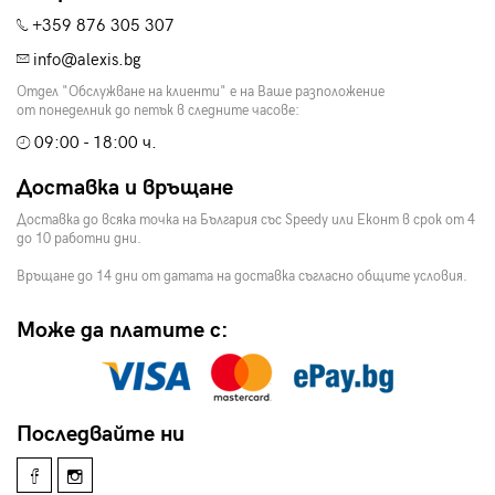
+359 876 305 307
info@alexis.bg
Отдел "Обслужване на клиенти" е на Ваше разположение
от понеделник до петък в следните часове:
09:00 - 18:00 ч.
Доставка и връщане
Доставка до всяка точка на България със Speedy или Еконт в срок от 4
до 10 работни дни.
Връщане до 14 дни от датата на доставка съгласно общите условия.
Може да платите с:
Последвайте ни