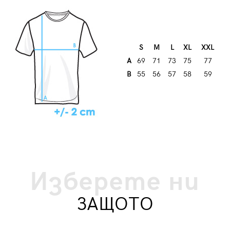
S
M
L
XL
XXL
A
69
71
73
75
77
B
55
56
57
58
59
Изберете ни
ЗАЩОТО