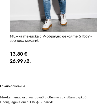
Мъжка тениска с V-образно деколте S1369 -
Мъ
горчица меланж
13.80 €
1
26.99 лв.
2
Пълно описание
Мъжка тениска с къс ръкав в светло син цвят с джоб.
Произведена от 100% фин памук.