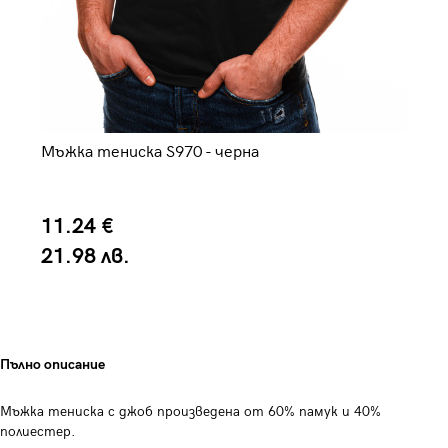
Мъжка тениска S970 - черна
Мъ
3 
11.24 €
2
21.98 лв.
5
Пълно описание
Мъжка тениска с джоб произведена от 60% памук и 40%
полиестер.