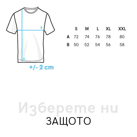
S
M
L
XL
XXL
A
72
74
76
78
80
B
50
52
54
56
58
Изберете ни
ЗАЩОТО