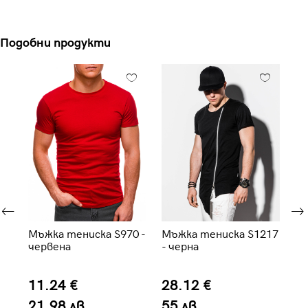
Подобни продукти
Мъжка тениска S970 -
Мъжка тениска S1217
Мъ
червена
- черна
- 
11.24 €
28.12 €
1
21.98 лв.
55 лв.
3