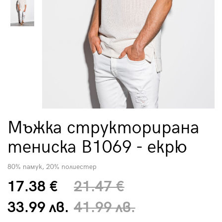
Мъжка структорирана
тениска B1069 - екрю
80% памук, 20% полиестер
17.38 €
21.47 €
33.99 лв.
41.99 лв.