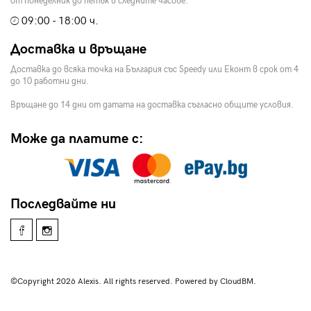
от понеделник до петък в следните часове:
09:00 - 18:00 ч.
Доставка и връщане
Доставка до всяка точка на България със Speedy или Еконт в срок от 4
до 10 работни дни.
Връщане до 14 дни от датата на доставка съгласно общите условия.
Може да платите с:
Последвайте ни
©Copyright 2026 Alexis. All rights reserved. Powered by CloudBM.