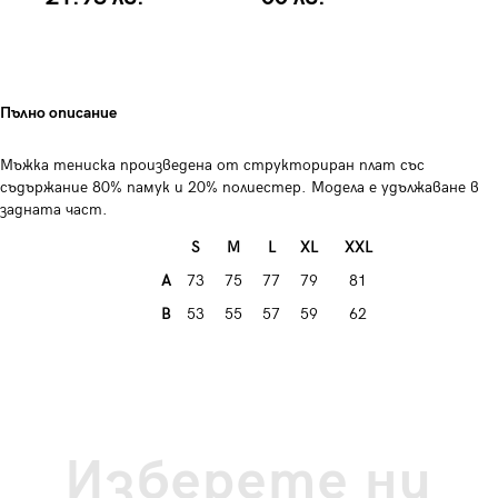
Пълно описание
Мъжка тениска произведена от структориран плат със
съдържание 80% памук и 20% полиестер. Модела е удължаване в
задната част.
S
M
L
XL
XXL
A
73
75
77
79
81
B
53
55
57
59
62
Изберете ни