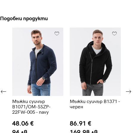
Подобни продукти
re
Мъжки суичър
Мъжки суичър B1371 -
Мъ
B1071/OM-SSZP-
черен
B1
22FW-005 - navy
48.06 €
86.91 €
5
94 лв.
169.98 лв.
1