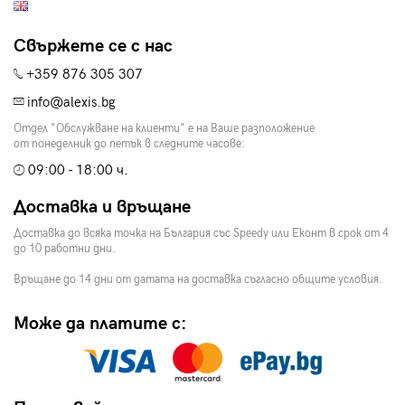
Свържете се с нас
+359 876 305 307
info@alexis.bg
Отдел "Обслужване на клиенти" е на Ваше разположение
от понеделник до петък в следните часове:
09:00 - 18:00 ч.
Доставка и връщане
Доставка до всяка точка на България със Speedy или Еконт в срок от 4
до 10 работни дни.
Връщане до 14 дни от датата на доставка съгласно общите условия.
Може да платите с: