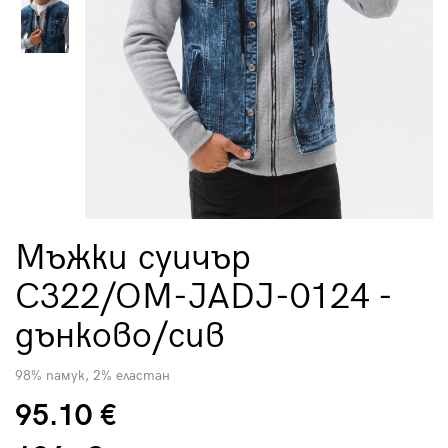
Мъжки суичър
C322/OM-JADJ-0124 -
дънково/сив
98% памук, 2% еластан
95.10 €