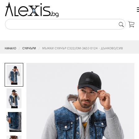
НАЧАЛО
СУИЧЪРИ
МЪЖКИ СУИЧЪР C322/OM-JADJ-0124 - ДЪНКОВО/СИВ