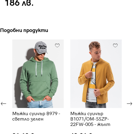
186 лв.
Подобни продукти
Мъжки суичър B979 -
Мъжки суичър
Мъ
светло зелен
B1071/OM-SSZP-
B1
22FW-005 - жълт