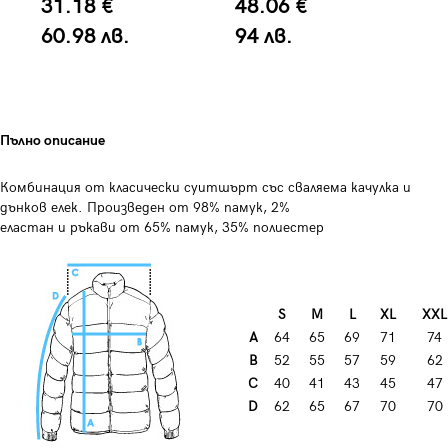
31.18 €
48.06 €
3
60.98 лв.
94 лв.
7
Пълно описание
Комбинация от класически суитшърт със сваляема качулка и
дънков елек. Произведен от 98% памук, 2%
еластан и ръкави от 65% памук, 35% полиестер
S
М
L
XL
XXL
А
64
65
69
71
74
B
52
55
57
59
62
C
40
41
43
45
47
D
62
65
67
70
70