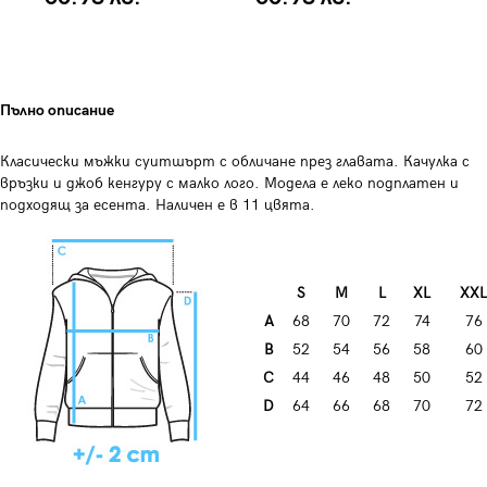
Пълно описание
Класически мъжки суитшърт с обличане през главата. Качулка с
връзки и джоб кенгуру с малко лого. Модела е леко подплатен и
подходящ за есента. Наличен е в 11 цвята.
S
М
L
XL
XXL
А
68
70
72
74
76
B
52
54
56
58
60
C
44
46
48
50
52
D
64
66
68
70
72