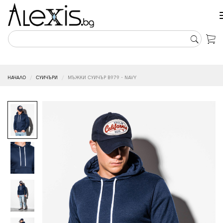
НАЧАЛО
СУИЧЪРИ
МЪЖКИ СУИЧЪР B979 - NAVY