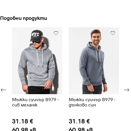
Подобни продукти
Мъжки суичър B979 -
Мъжки суичър B979 -
Мъ
ин
сив меланж
дънково син
B1
31.18 €
31.18 €
9
60.98 лв.
60.98 лв.
1