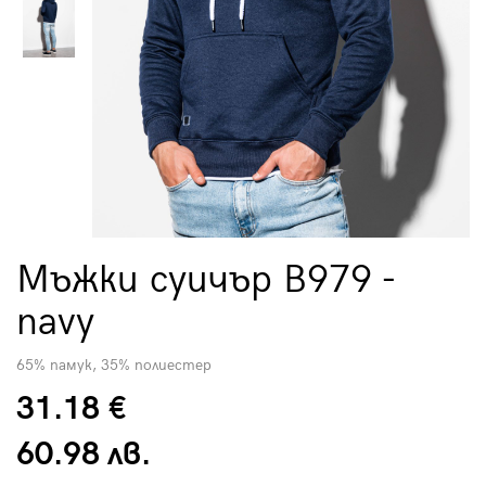
Мъжки суичър B979 -
navy
65% памук, 35% полиестер
31.18 €
60.98 лв.