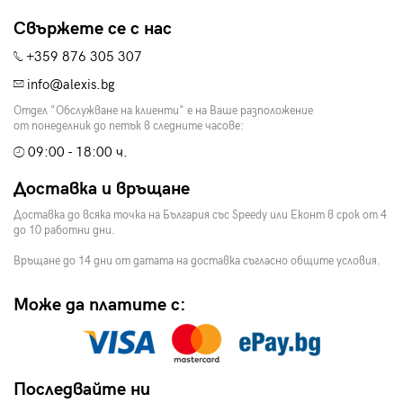
Свържете се с нас
+359 876 305 307
info@alexis.bg
Отдел "Обслужване на клиенти" е на Ваше разположение
от понеделник до петък в следните часове:
09:00 - 18:00 ч.
Доставка и връщане
Доставка до всяка точка на България със Speedy или Еконт в срок от 4
до 10 работни дни.
Връщане до 14 дни от датата на доставка съгласно общите условия.
Може да платите с:
Последвайте ни