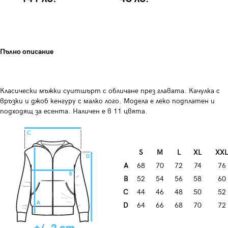
Пълно описание
Класически мъжки суитшърт с обличане през главата. Качулка с
връзки и джоб кенгуру с малко лого. Модела е леко подплатен и
подходящ за есента. Наличен е в 11 цвята.
S
М
L
XL
XXL
А
68
70
72
74
76
B
52
54
56
58
60
C
44
46
48
50
52
D
64
66
68
70
72