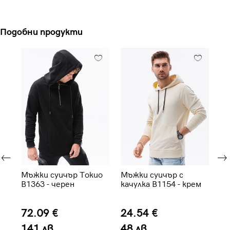
Подобни продукти
 -
Мъжки суичър Токио
Мъжки суичър с
Мъ
B1363 - черен
качулка B1154 - крем
че
72.09 €
24.54 €
2
141 лв.
48 лв.
5