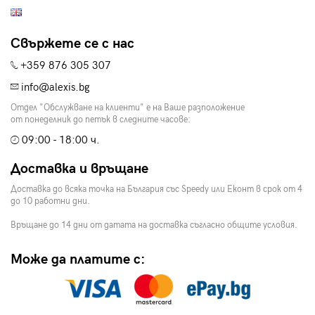
Свържете се с нас
+359 876 305 307
info@alexis.bg
Отдел "Обслужване на клиенти" е на Ваше разположение
от понеделник до петък в следните часове:
09:00 - 18:00 ч.
Доставка и връщане
Доставка до всяка точка на България със Speedy или Еконт в срок от 4
до 10 работни дни.
Връщане до 14 дни от датата на доставка съгласно общите условия.
Може да платите с: