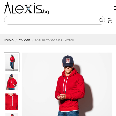
НАЧАЛО
СУИЧЪРИ
МЪЖКИ СУИЧЪР B979 - ЧЕРВЕН