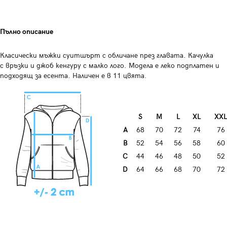
Пълно описание
Класически мъжки суитшърт с обличане през главата. Качулка
с връзки и джоб кенгуру с малко лого. Модела е леко подплатен и
подходящ за есента. Наличен е в 11 цвята.
S
М
L
XL
XXL
А
68
70
72
74
76
B
52
54
56
58
60
C
44
46
48
50
52
D
64
66
68
70
72