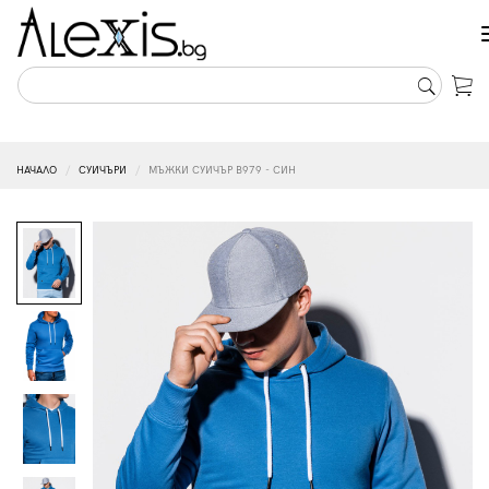
НАЧАЛО
СУИЧЪРИ
МЪЖКИ СУИЧЪР B979 - СИН