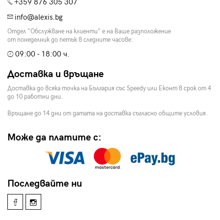
+359 876 305 307
info@alexis.bg
Отдел "Обслужване на клиенти" е на Ваше разположение
от понеделник до петък в следните часове:
09:00 - 18:00 ч.
Доставка и връщане
Доставка до всяка точка на България със Speedy или Еконт в срок от 4
до 10 работни дни.
Връщане до 14 дни от датата на доставка съгласно общите условия.
Може да платите с:
Последвайте ни