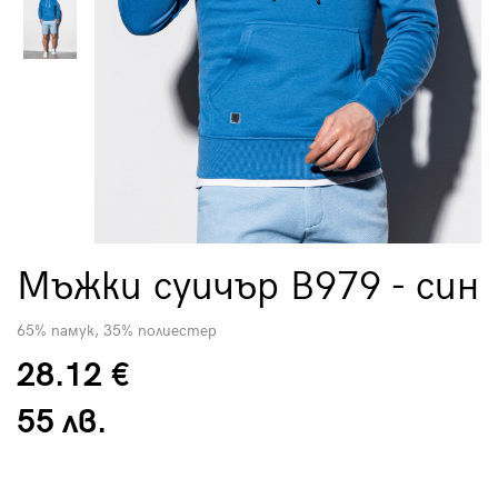
Мъжки суичър B979 - син
65% памук, 35% полиестер
28.12 €
55 лв.