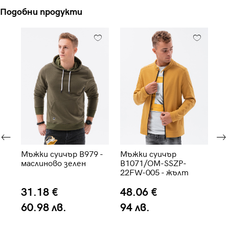
Подобни продукти
-
Мъжки суичър B979 -
Мъжки суичър
Мъ
маслиново зелен
B1071/OM-SSZP-
си
22FW-005 - жълт
31.18 €
48.06 €
4
60.98 лв.
94 лв.
8