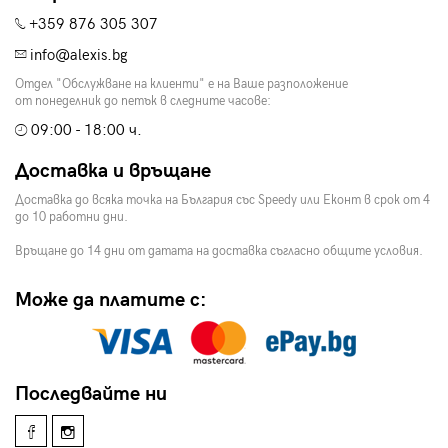
+359 876 305 307
info@alexis.bg
Отдел "Обслужване на клиенти" е на Ваше разположение
от понеделник до петък в следните часове:
09:00 - 18:00 ч.
Доставка и връщане
Доставка до всяка точка на България със Speedy или Еконт в срок от 4
до 10 работни дни.
Връщане до 14 дни от датата на доставка съгласно общите условия.
Може да платите с:
Последвайте ни