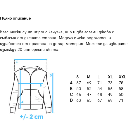
Пълно описание
Класически суитшърт с качулка, цип и два големи джоба с
емблема от дясната страна. Модела е леко подплатен и
изработен от приятна на допир материя. Можете да избирате
измежду 20 интересни цвята.
S
М
L
XL
XXL
А
67
69
71
73
75
B
50
52
54
56
58
C
46
47
48
49
50
D
63
65
67
69
71