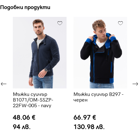
Подобни продукти
re
Мъжки суичър
Мъжки суичър B297 -
Мъ
B1071/OM-SSZP-
черен
св
22FW-005 - navy
48.06 €
66.97 €
3
94 лв.
130.98 лв.
6