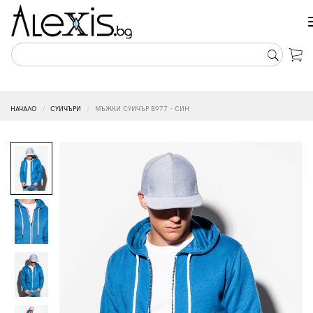
НАЧАЛО
СУИЧЪРИ
МЪЖКИ СУИЧЪР B977 - СИН