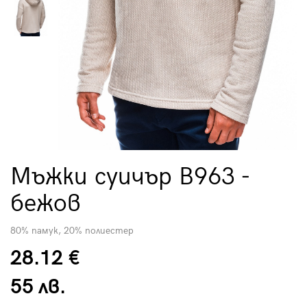
Мъжки суичър B963 -
бежов
80% памук, 20% полиестер
28.12 €
55 лв.