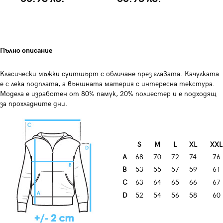
Пълно описание
Класически мъжки суитшърт с обличане през главата. Качулката
е с лека подплата, а външната материя с интересна текстура.
Модела е изработен от 80% памук, 20% полиестер и е подходящ
за прохладните дни.
S
M
L
XL
XXL
A
68
70
72
74
76
B
53
55
57
59
61
C
63
64
65
66
67
D
52
54
56
58
60