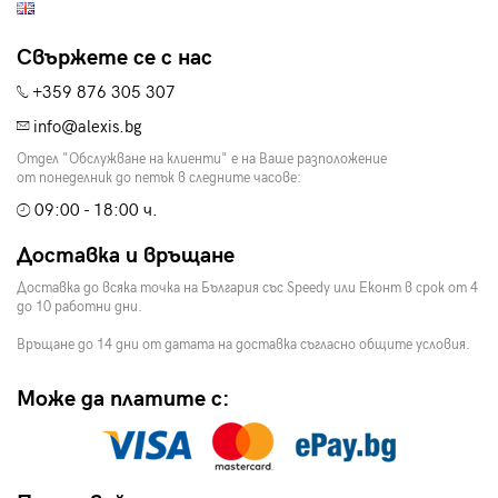
Свържете се с нас
+359 876 305 307
info@alexis.bg
Отдел "Обслужване на клиенти" е на Ваше разположение
от понеделник до петък в следните часове:
09:00 - 18:00 ч.
Доставка и връщане
Доставка до всяка точка на България със Speedy или Еконт в срок от 4
до 10 работни дни.
Връщане до 14 дни от датата на доставка съгласно общите условия.
Може да платите с: