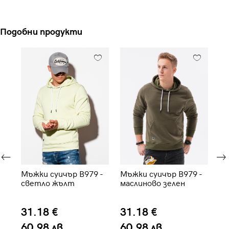
Подобни продукти
ва
Мъжки суичър B979 -
Мъжки суичър B979 -
Мъ
светло жълт
маслиново зелен
B1
31.18 €
31.18 €
5
60.98 лв.
60.98 лв.
1