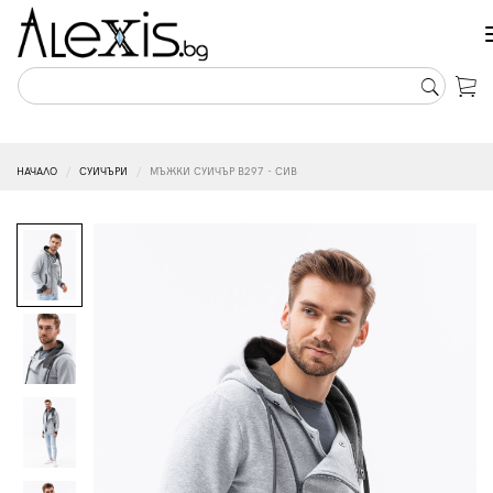
НАЧАЛО
СУИЧЪРИ
МЪЖКИ СУИЧЪР B297 - СИВ