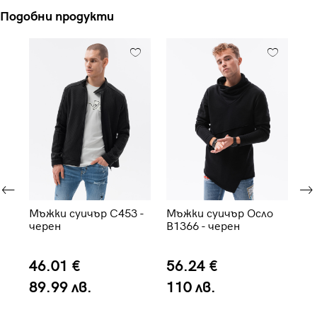
Подобни продукти
-
Мъжки суичър C453 -
Мъжки суичър Осло
Мъ
черен
B1366 - черен
kh
46.01 €
56.24 €
4
89.99 лв.
110 лв.
8