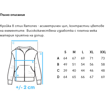
Пълно описание
Кройка в стил Ramones - асиметричен цип, контрастни цветове
на елементите. Висококачествена изработка с плътна мека
материя приятна на допир.
S
M
L
XL
XXL
A
64
67
69
71
73
B
49
51
54
56
58
C
39
40
44
46
48
D
64
65
66
67
69