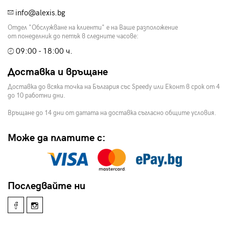
info@alexis.bg
Отдел "Обслужване на клиенти" е на Ваше разположение
от понеделник до петък в следните часове:
09:00 - 18:00 ч.
Доставка и връщане
Доставка до всяка точка на България със Speedy или Еконт в срок от 4
до 10 работни дни.
Връщане до 14 дни от датата на доставка съгласно общите условия.
Може да платите с:
Последвайте ни