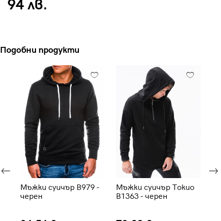
94 лв.
Подобни продукти
-
Мъжки суичър B979 -
Мъжки суичър Токио
Мъ
черен
B1363 - черен
си