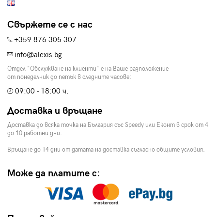
Свържете се с нас
+359 876 305 307
info@alexis.bg
Отдел "Обслужване на клиенти" е на Ваше разположение
от понеделник до петък в следните часове:
09:00 - 18:00 ч.
Доставка и връщане
Доставка до всяка точка на България със Speedy или Еконт в срок от 4
до 10 работни дни.
Връщане до 14 дни от датата на доставка съгласно общите условия.
Може да платите с: