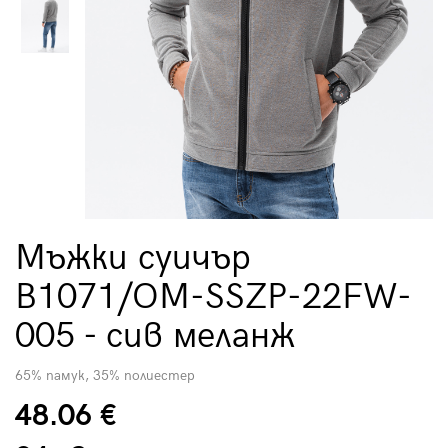
Мъжки суичър
B1071/OM-SSZP-22FW-
005 - сив меланж
65% памук, 35% полиестер
48.06 €