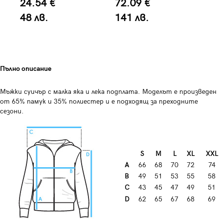
24.54 €
72.09 €
3
48 лв.
141 лв.
6
Пълно описание
Мъжки суичър с малка яка и лека подплата. Моделът е произведен
от 65% памук и 35% полиестер и е подходящ за преходните
сезони.
S
M
L
XL
XXL
A
66
68
70
72
74
B
49
51
53
55
58
C
43
45
47
49
51
D
62
65
67
68
69