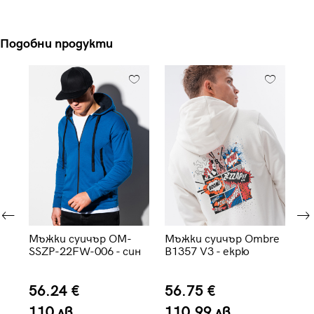
Подобни продукти
Мъжки суичър OM-
Мъжки суичър Ombre
Мъ
SSZP-22FW-006 - син
B1357 V3 - екрю
B1
56.24 €
56.75 €
5
110 лв.
110.99 лв.
1