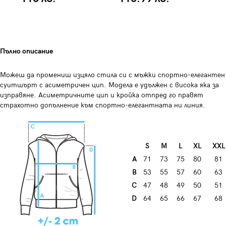
Пълно описание
Можеш да промениш изцяло стила си с мъжки спортно-елегантен
суитшърт с асиметричен цип. Модела е удължен с висока яка за
изправяне. Асиметричните цип и кройка отпред го правят
страхотно допълнение към спортно-елегантната ни линия.
S
M
L
XL
XXL
A
71
73
75
80
81
B
53
55
57
60
63
C
47
48
49
50
51
D
64
65
66
67
68