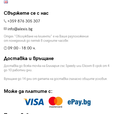
Свържете се с нас
+359 876 305 307
info@alexis.bg
Отдел "Обслужване на клиенти" е на Ваше разположение
от понеделник до петък в следните часове:
09:00 - 18:00 ч.
Доставка и връщане
Доставка до всяка точка на България със Speedy или Еконт в срок от 4
до 10 работни дни.
Връщане до 14 дни от датата на доставка съгласно общите условия.
Може да платите с: