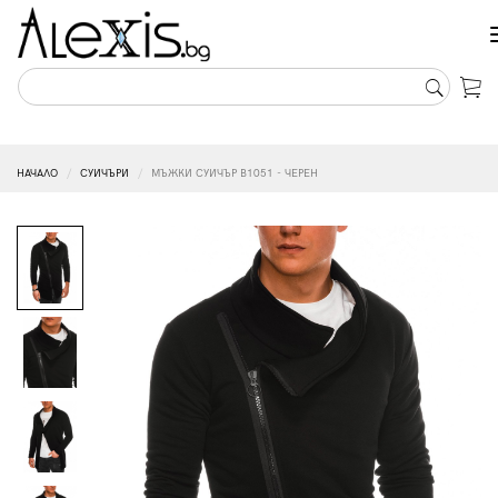
НАЧАЛО
СУИЧЪРИ
МЪЖКИ СУИЧЪР B1051 - ЧЕРЕН