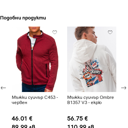
Подобни продукти
-
Мъжки суичър C453 -
Мъжки суичър Ombre
Мъ
червен
B1357 V3 - екрю
че
46.01 €
56.75 €
8
89.99 лв.
110.99 лв.
1