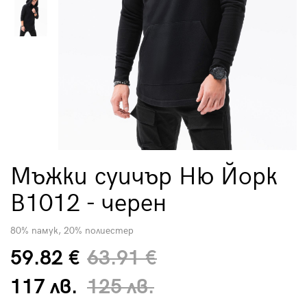
Мъжки суичър Ню Йорк
B1012 - черен
80% памук, 20% полиестер
59.82 €
63.91 €
117 лв.
125 лв.