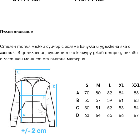
Пълно описание
Стилен топъл мъжки суичър с голяма качулка и удължена яка с
ластик. В допълнение, суичърът е с кенгуру джоб отпред, ръкави
с ластичен маншет от плътна материя.
S
M
L
XL
XXL
A
70
80
82
84
86
B
55
57
59
61
63
C
50
51
52
53
54
D
63
64
65
66
67