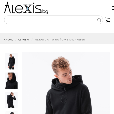
НАЧАЛО
СУИЧЪРИ
МЪЖКИ СУИЧЪР НЮ ЙОРК B1012 - ЧЕРЕН