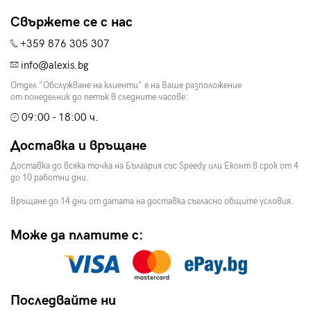
Свържете се с нас
+359 876 305 307
info@alexis.bg
Отдел "Обслужване на клиенти" е на Ваше разположение
от понеделник до петък в следните часове:
09:00 - 18:00 ч.
Доставка и връщане
Доставка до всяка точка на България със Speedy или Еконт в срок от 4
до 10 работни дни.
Връщане до 14 дни от датата на доставка съгласно общите условия.
Може да платите с:
Последвайте ни