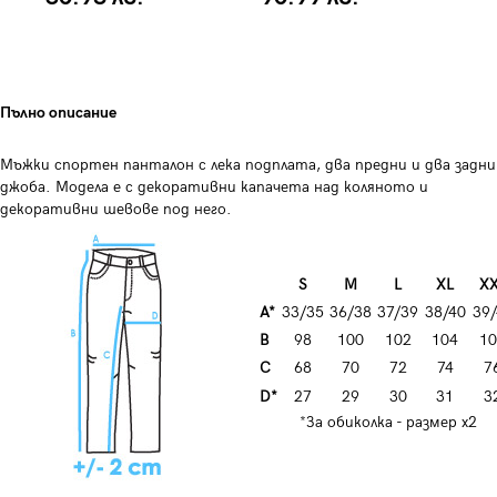
Пълно описание
Мъжки спортен панталон с лека подплата, два предни и два задни
джоба. Модела е с декоративни капачета над коляното и
декоративни шевове под него.
S
M
L
XL
X
A*
33/35
36/38
37/39
38/40
39/
B
98
100
102
104
10
C
68
70
72
74
7
D*
27
29
30
31
3
*За обиколка - размер х2