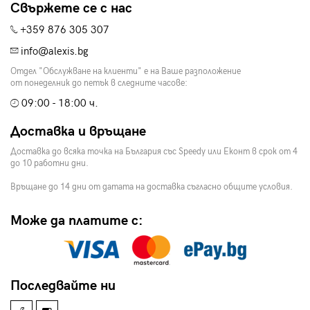
Свържете се с нас
+359 876 305 307
info@alexis.bg
Отдел "Обслужване на клиенти" е на Ваше разположение
от понеделник до петък в следните часове:
09:00 - 18:00 ч.
Доставка и връщане
Доставка до всяка точка на България със Speedy или Еконт в срок от 4
до 10 работни дни.
Връщане до 14 дни от датата на доставка съгласно общите условия.
Може да платите с:
Последвайте ни