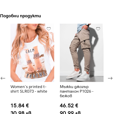
Подобни продукти
Women's printed t-
Мъжки джогър
М
shirt SLR073 - white
панталон P1026 -
па
бежов
че
15.84 €
46.52 €
3
30.98 лв.
90.99 лв.
6