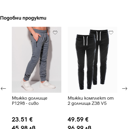
Подобни продукти
Мъжко долнище
Мъжки комплект от
М
ki
P1298 - сиво
2 долнища Z38 V5
до
PA
kh
23.51 €
49.59 €
3
45.98 лв.
96.99 лв.
7