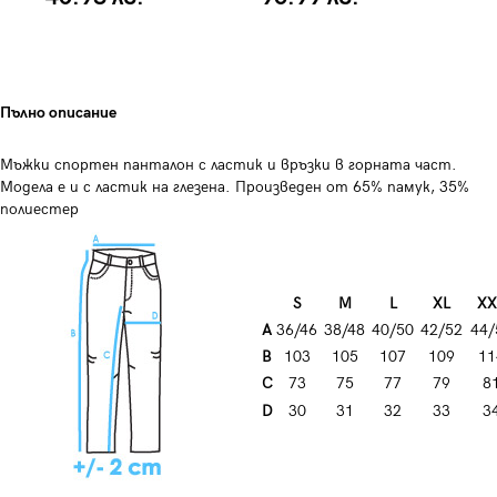
Пълно описание
Мъжки спортен панталон с ластик и връзки в горната част.
Модела е и с ластик на глезена. Произведен от 65% памук, 35%
полиестер
S
M
L
XL
XX
A
36/46
38/48
40/50
42/52
44/
B
103
105
107
109
11
C
73
75
77
79
8
D
30
31
32
33
3