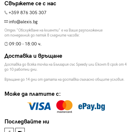
Свържете се с нас
+359 876 305 307
info@alexis.bg
Отдел "Обслужване на клиенти" е на Ваше разположение
от понеделник до петък в следните часове:
09:00 - 18:00 ч.
Доставка и връщане
Доставка до всяка точка на България със Speedy или Еконт в срок от 4
до 10 работни дни.
Връщане до 14 дни от датата на доставка съгласно общите условия.
Може да платите с:
Последвайте ни