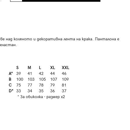
ве над коляното и декоративна лента на крака. Панталона е
еластан.
S
M
L
XL
XXL
A*
39
41
42
44
46
B
100
103
105
107
109
C
75
77
78
79
81
D*
33
34
35
36
37
* За обиколка - размер х2