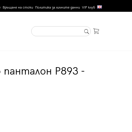
е
Връщане на стоки
Политика за личните данни
VIP клуб
 панталон P893 -