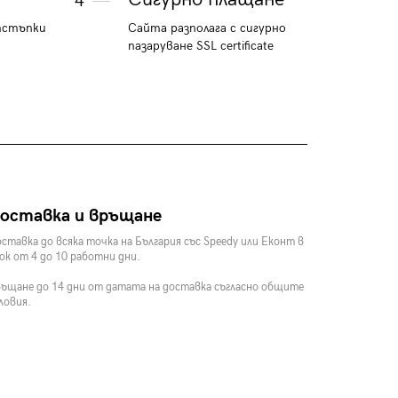
4
тстъпки
Сайта разполага с сигурно
пазаруване SSL certificate
оставка и връщане
ставка до всяка точка на България със Speedy или Еконт в
ок от 4 до 10 работни дни.
ъщане до 14 дни от датата на доставка съгласно общите
ловия.