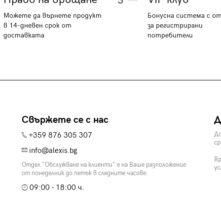
3
Можете да върнете продукт
Бонусна система с о
в 14-дневен срок от
за регистрирани
доставката
потребители
Свържете се с нас
Д
+359 876 305 307
До
ср
info@alexis.bg
Вр
Отдел "Обслужване на клиенти" е на Ваше разположение
ус
от понеделник до петък в следните часове:
09:00 - 18:00 ч.