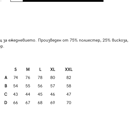
ящ за ежедневието. Произведен от
75% полиестер, 25% вискоза,
р.
S
M
L
XL
XXL
A
74
76
78
80
82
B
54
55
56
57
58
C
43
44
45
46
47
D
66
67
68
69
70