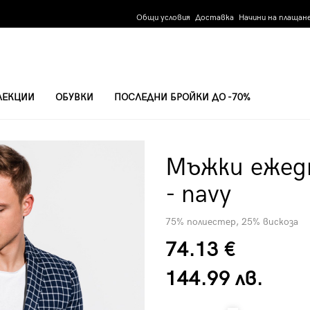
Общи условия
Доставка
Начини на плащан
ЛЕКЦИИ
ОБУВКИ
ПОСЛЕДНИ БРОЙКИ ДО -70%
Мъжки ежед
- navy
75% полиестер, 25% вискоза
74.13 €
144.99 лв.