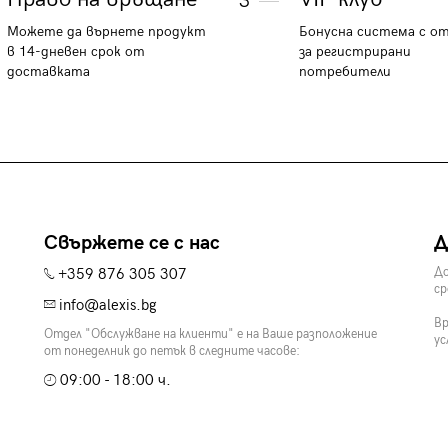
3
Можете да върнете продукт
Бонусна система с о
в 14-дневен срок от
за регистрирани
доставката
потребители
Свържете се с нас
Д
+359 876 305 307
До
ср
info@alexis.bg
Вр
Отдел "Обслужване на клиенти" е на Ваше разположение
ус
от понеделник до петък в следните часове:
09:00 - 18:00 ч.