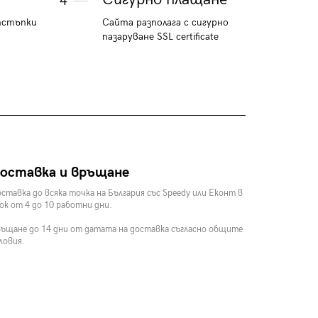
4
тстъпки
Сайта разполага с сигурно
пазаруване SSL certificate
оставка и връщане
ставка до всяка точка на България със Speedy или Еконт в
ок от 4 до 10 работни дни.
ъщане до 14 дни от датата на доставка съгласно общите
ловия.