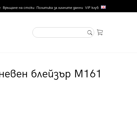
е
Връщане на стоки
Политика за личните данни
VIP клуб
невен блейзър M161