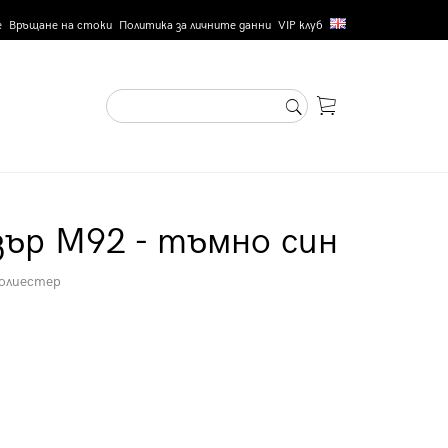
е
Връщане на стоки
Политика за личните данни
VIP клуб
ър M92 - тъмно син
полиестер