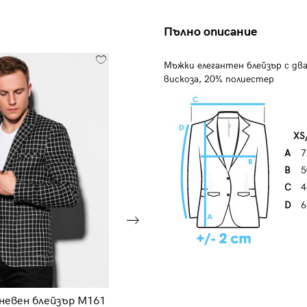
Пълно описание
Мъжки елегантен блейзър с дв
вискоза, 20% полиестер
XS
A
7
B
5
C
4
D
6
невен блейзър M161
Мъжки блейзър M81 - син