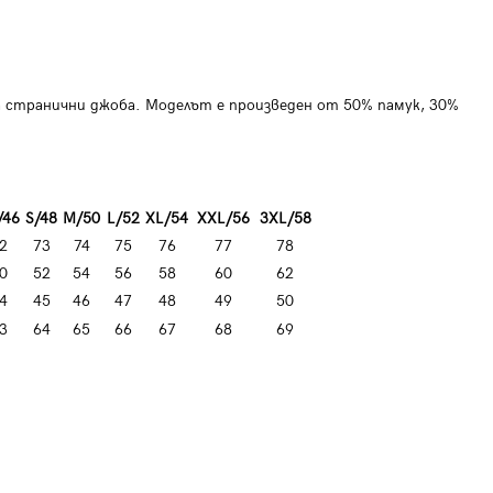
а странични джоба. Моделът е произведен от 50% памук, 30%
/46
S/48
M/50
L/52
XL/54
XXL/56
3XL/58
2
73
74
75
76
77
78
0
52
54
56
58
60
62
4
45
46
47
48
49
50
3
64
65
66
67
68
69
Мъжки блейзър M56 - черен
Мъжки ежед