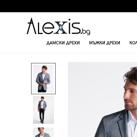
ДАМСКИ ДРЕХИ
МЪЖКИ ДРЕХИ
КО
НАЧАЛО
САКА
МЪЖКИ БЛЕЙЗЪР M92 - ТЪМНО СИН