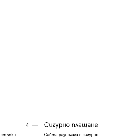
- черен
100.21 €
74.13 €
195.99 лв.
144.99 лв
и
Сигурно плащане
4
тстъпки
Сайта разполага с сигурно