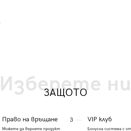
87.43 €
171 лв.
.
Изберете н
ЗАЩОТО
Право на връщане
VIP клуб
3
Можете да върнете продукт
Бонусна система с о