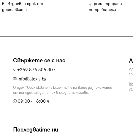
в 14-дневен срок от
за регистрирани
доставката
потребители
Свържете се с нас
Д
+359 876 305 307
До
ср
info@alexis.bg
Вр
Отдел "Обслужване на клиенти" е на Ваше разположение
ус
от понеделник до петък в следните часове:
09:00 - 18:00 ч.
Последвайте ни