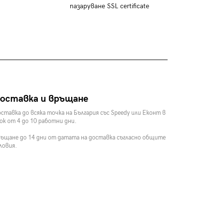
пазаруване SSL certificate
оставка и връщане
ставка до всяка точка на България със Speedy или Еконт в
ок от 4 до 10 работни дни.
ъщане до 14 дни от датата на доставка съгласно общите
ловия.