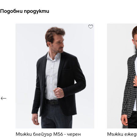
Подобни продукти
Мъжки блейзър M56 - черен
Мъжки ежед