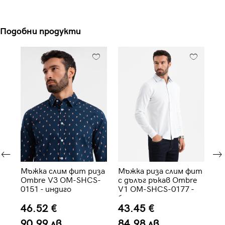
Подобни продукти
Мъжка слим фит риза
Мъжка риза слим фит
Мъ
2
Ombre V3 OM-SHCS-
с дълъг ръкав Ombre
сл
0151 - индиго
V1 OM-SHCS-0177 -
V1
бяла
си
46.52 €
43.45 €
6
90.99 лв.
84.98 лв.
1