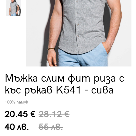
Мъжка слим фит риза с
къс ръкав K541 - сива
100% памук
20.45 €
28.12 €
40 лв.
55 лв.