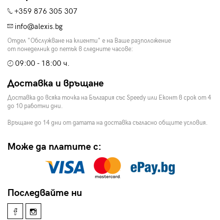
+359 876 305 307
info@alexis.bg
Отдел "Обслужване на клиенти" е на Ваше разположение
от понеделник до петък в следните часове:
09:00 - 18:00 ч.
Доставка и връщане
Доставка до всяка точка на България със Speedy или Еконт в срок от 4
до 10 работни дни.
Връщане до 14 дни от датата на доставка съгласно общите условия.
Може да платите с:
Последвайте ни