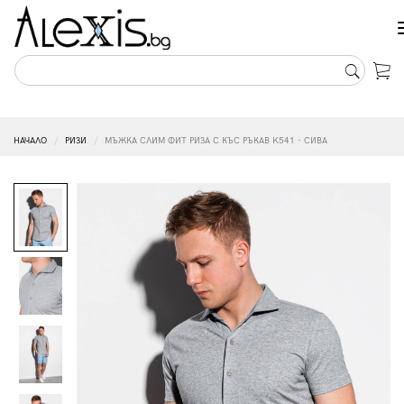
НАЧАЛО
РИЗИ
МЪЖКА СЛИМ ФИТ РИЗА С КЪС РЪКАВ K541 - СИВА