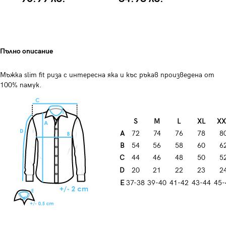
Пълно описание
Мъжка slim fit риза с интересна яка и къс ръкав произведена от
100% памук.
S
M
L
XL
XX
A
72
74
76
78
8
B
54
56
58
60
6
C
44
46
48
50
5
D
20
21
22
23
2
E
37-38
39-40
41-42
43-44
45-