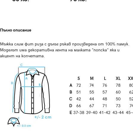
Пълно описание
Мъжка слим фит риза с дълъг ръкав произведена от 100% памук.
Моделът има декоративна лента на малката "попска" яка и
акцент на копчетата.
S
M
L
XL
XX
A
72
74
76
78
8
B
51
55
57
60
6
C
42
44
48
50
5
D
66
67
71
73
7
E
37-38
39-40
41-42
43-44
45-