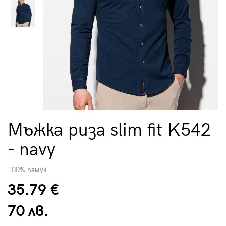
Мъжка риза slim fit K542
- navy
100% памук
35.79 €
70 лв.