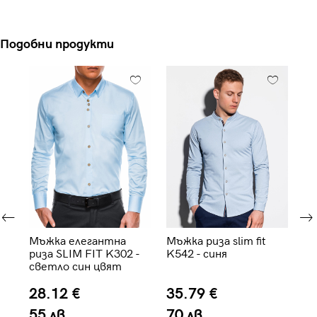
Подобни продукти
Мъжка елегантна
Мъжка риза slim fit
Мъ
риза SLIM FIT K302 -
K542 - синя
ок
-
светло син цвят
OM
28.12 €
35.79 €
4
55 лв.
70 лв.
8