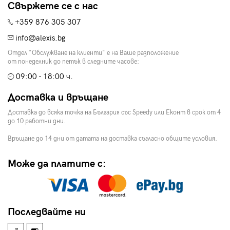
Свържете се с нас
+359 876 305 307
info@alexis.bg
Отдел "Обслужване на клиенти" е на Ваше разположение
от понеделник до петък в следните часове:
09:00 - 18:00 ч.
Доставка и връщане
Доставка до всяка точка на България със Speedy или Еконт в срок от 4
до 10 работни дни.
Връщане до 14 дни от датата на доставка съгласно общите условия.
Може да платите с:
Последвайте ни