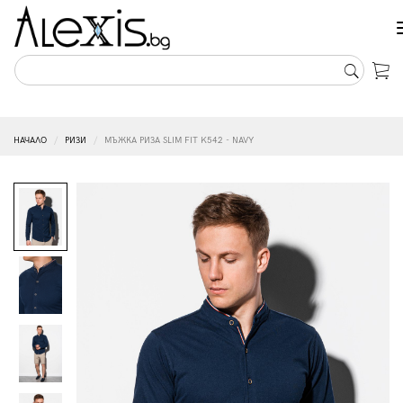
НАЧАЛО
РИЗИ
МЪЖКА РИЗА SLIM FIT K542 - NAVY