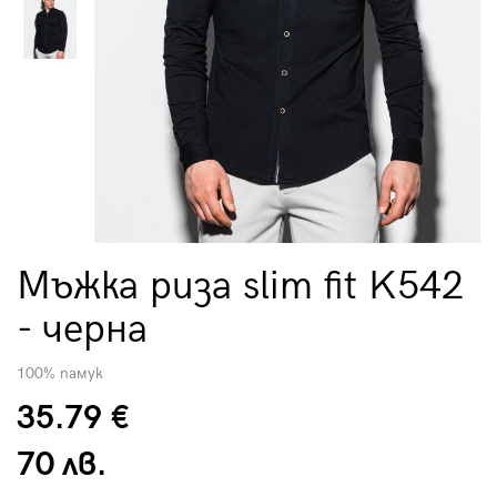
Мъжка риза slim fit K542
- черна
100% памук
35.79 €
70 лв.