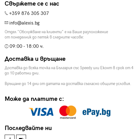
Свържете се с нас
+359 876 305 307
info@alexis.bg
Отдел "Обслужване на клиенти" е на Ваше разположение
от понеделник до петък в следните часове:
09:00 - 18:00 ч.
Доставка и връщане
Доставка до всяка точка на България със Speedy или Еконт в срок от 4
до 10 работни дни.
Връщане до 14 дни от датата на доставка съгласно общите условия.
Може да платите с:
Последвайте ни