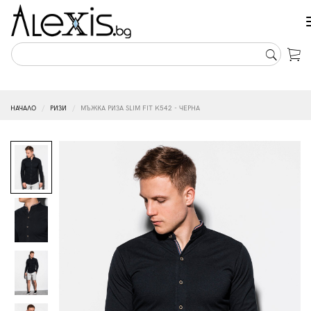
НАЧАЛО
РИЗИ
МЪЖКА РИЗА SLIM FIT K542 - ЧЕРНА