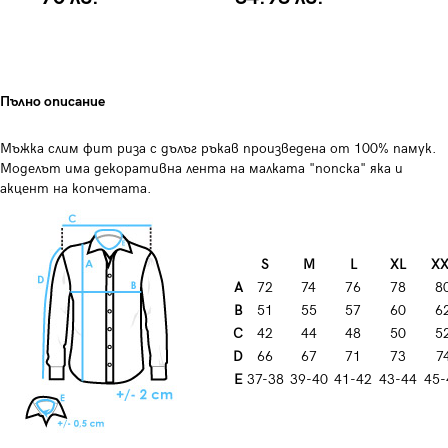
Пълно описание
Мъжка слим фит риза с дълъг ръкав произведена от 100% памук.
Моделът има декоративна лента на малката "попска" яка и
акцент на копчетата.
S
M
L
XL
XX
A
72
74
76
78
8
B
51
55
57
60
6
C
42
44
48
50
5
D
66
67
71
73
7
E
37-38
39-40
41-42
43-44
45-