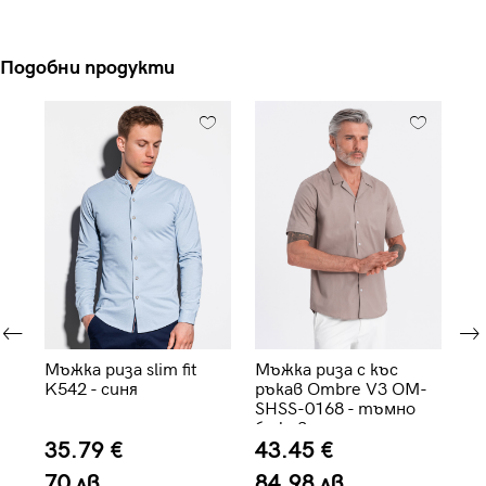
Подобни продукти
Мъжка риза slim fit
Мъжка риза с къс
Мъ
K542 - синя
ръкав Ombre V3 OM-
сл
SHSS-0168 - тъмно
V1
бежова
бя
35.79 €
43.45 €
5
70 лв.
84.98 лв.
1