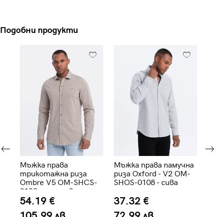
Подобни продукти
Мъжка права
Мъжка права памучна
Мъ
re
трикотажна риза
риза Oxford - V2 OM-
ба
Ombre V5 OM-SHCS-
SHOS-0108 - сива
V2
0138 - пепелява
ж
54.19 €
37.32 €
5
105.99 лв.
72.99 лв.
1