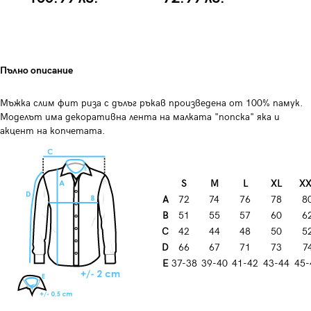
Пълно описание
Мъжка слим фит риза с дълъг ръкав произведена от 100% памук.
Моделът има декоративна лента на малката "попска" яка и
акцент на копчетата.
S
M
L
XL
XX
A
72
74
76
78
8
B
51
55
57
60
6
C
42
44
48
50
5
D
66
67
71
73
7
E
37-38
39-40
41-42
43-44
45-