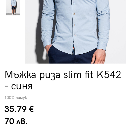
Мъжка риза slim fit K542
- синя
100% памук
35.79 €
70 лв.