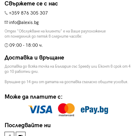
Свържете се с нас
+359 876 305 307
info@alexis.bg
Отдел "Обслужване на клиенти" е на Ваше разположение
от понеделник до петък в следните часове:
09:00 - 18:00 ч.
Доставка и връщане
Доставка до всяка точка на България със Speedy или Еконт в срок от 4
до 10 работни дни.
Връщане до 14 дни от датата на доставка съгласно общите условия.
Може да платите с:
Последвайте ни