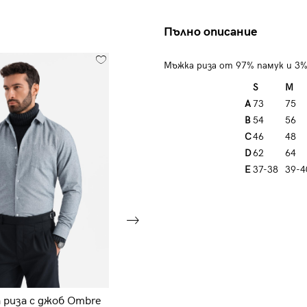
Пълно описание
Мъжка риза от 97% памук и 3%
S
M
A
73
75
B
54
56
C
46
48
D
62
64
E
37-38
39-4
 риза с джоб Ombre
Мъжка плетена риза Ombre V1