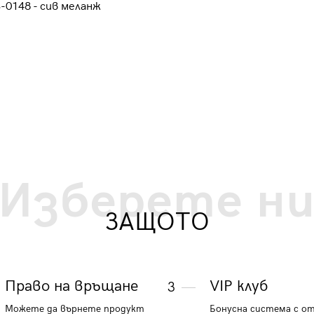
0148 - сив меланж
OM-SHSS-0101 - бяла
35.27 €
68.98 лв.
Изберете н
ЗАЩОТО
Право на връщане
VIP клуб
3
Можете да върнете продукт
Бонусна система с о