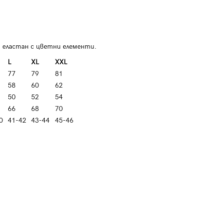
 еластан с цветни елементи.
L
XL
XXL
77
79
81
58
60
62
50
52
54
66
68
70
0
41-42
43-44
45-46
Мъжка риза slim fit K542 - бяла
Мъжка слим 