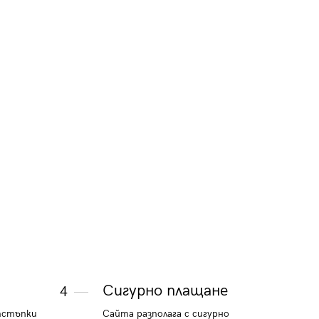
OM-SHCS-015
35.79 €
44.48 €
70 лв.
87 лв.
и
Сигурно плащане
4
тстъпки
Сайта разполага с сигурно