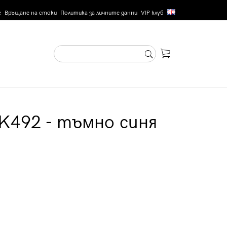
е
Връщане на стоки
Политика за личните данни
VIP клуб
K492 - тъмно синя