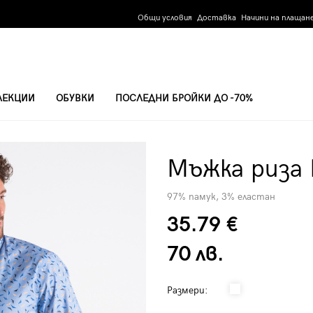
Общи условия
Доставка
Начини на плащан
ЛЕКЦИИ
ОБУВКИ
ПОСЛЕДНИ БРОЙКИ ДО -70%
Мъжка риза 
97% памук, 3% еластан
35.79 €
70 лв.
Размери: