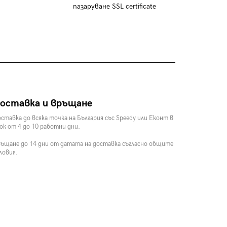
пазаруване SSL certificate
оставка и връщане
ставка до всяка точка на България със Speedy или Еконт в
ок от 4 до 10 работни дни.
ъщане до 14 дни от датата на доставка съгласно общите
ловия.