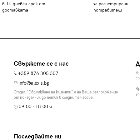
в 14-дневен срок от
за регистрирани
доставката
потребители
Свържете се с нас
Д
+359 876 305 307
До
ср
info@alexis.bg
Вр
Отдел "Обслужване на клиенти" е на Ваше разположение
ус
от понеделник до петък в следните часове:
09:00 - 18:00 ч.
Последвайте ни