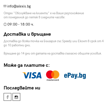
info@alexis.bg
Отдел "Обслужване на клиенти" е на Ваше разположение
от понеделник до петък в следните часове:
09:00 - 18:00 ч.
Доставка и връщане
Доставка до всяка точка на България със Speedy или Еконт в срок от 4
до 10 работни дни.
Връщане до 14 дни от датата на доставка съгласно общите условия.
Може да платите с:
Последвайте ни