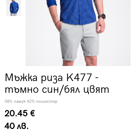
Мъжка риза K477 -
тъмно син/бял цвят
58% памук 42% полиестер
20.45 €
40 лв.