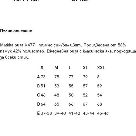
Пълно описание
Мъжка риза K477 - тъмно син/бял цвят. Произведена от 58%
памук 42% полиестер. Ежедневна риза с класическа яка, подходяща
за всеки стил.
S
M
L
XL
XXL
A
73
75
77
79
81
B
51
53
55
57
59
C
46
48
50
52
54
D
64
65
66
67
68
E
37-38
39-40
41-42
43-44
45-46