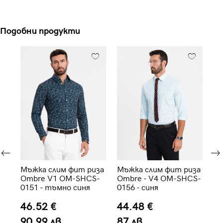
Подобни продукти
Мъжка слим фит риза
Мъжка слим фит риза
Мъ
M-
Ombre V1 OM-SHCS-
Ombre - V4 OM-SHCS-
с 
0151 - тъмно синя
0156 - синя
V4
че
46.52 €
44.48 €
4
90.99 лв.
87 лв.
8