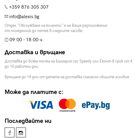
+359 876 305 307
info@alexis.bg
Отдел "Обслужване на клиенти" е на Ваше разположение
от понеделник до петък в следните часове:
09:00 - 18:00 ч.
Доставка и връщане
Доставка до всяка точка на България със Speedy или Еконт в срок от 4
до 10 работни дни.
Връщане до 14 дни от датата на доставка съгласно общите условия.
Може да платите с:
Последвайте ни