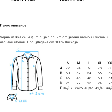
Пълно описание
Черна мъжка слим фит риза с принт от зелени палмови листа и
червени цветя. Произведена от 100% вискоза.
S
M
L
XL
XX
A
72
74
76
78
8
B
50
52
54
56
5
C
45
46
48
50
5
D
21
22
23
24
2
E
36/37
38/39
40/41
42/43
44/