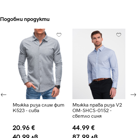
Подобни продукти
Мъжка риза слим фит
Мъжка права риза V2
Мъ
K523 - сива
OM-SHCS-0152 -
ра
светло синя
SH
20.96 €
44.99 €
5
40.99 лв.
87.99 лв.
1