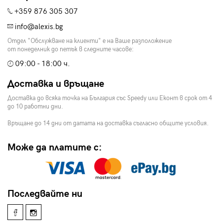
+359 876 305 307
info@alexis.bg
Отдел "Обслужване на клиенти" е на Ваше разположение
от понеделник до петък в следните часове:
09:00 - 18:00 ч.
Доставка и връщане
Доставка до всяка точка на България със Speedy или Еконт в срок от 4
до 10 работни дни.
Връщане до 14 дни от датата на доставка съгласно общите условия.
Може да платите с:
Последвайте ни