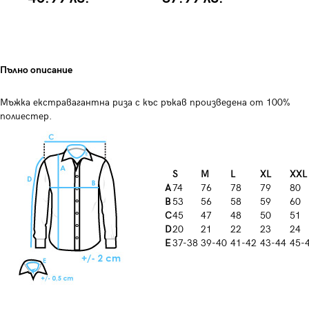
Пълно описание
Мъжка екстравагантна риза с къс ръкав произведена от 100%
полиестер.
S
M
L
XL
XXL
A
74
76
78
79
80
B
53
56
58
59
60
C
45
47
48
50
51
D
20
21
22
23
24
E
37-38
39-40
41-42
43-44
45-