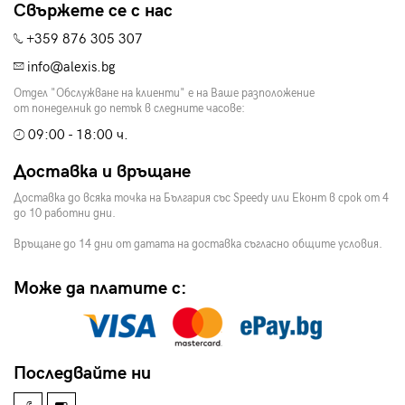
Свържете се с нас
+359 876 305 307
info@alexis.bg
Отдел "Обслужване на клиенти" е на Ваше разположение
от понеделник до петък в следните часове:
09:00 - 18:00 ч.
Доставка и връщане
Доставка до всяка точка на България със Speedy или Еконт в срок от 4
до 10 работни дни.
Връщане до 14 дни от датата на доставка съгласно общите условия.
Може да платите с:
Последвайте ни