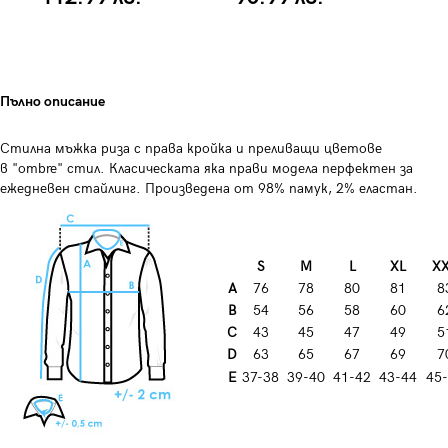
Пълно описание
Стилна мъжка риза с права кройка и преливащи цветове
в "ombre" стил. Класическата яка прави модела перфектен за
ежедневен стайлинг. Произведена от 98% памук, 2% еластан.
S
M
L
XL
X
A
76
78
80
81
8
B
54
56
58
60
6
C
43
45
47
49
5
D
63
65
67
69
7
E
37-38
39-40
41-42
43-44
45