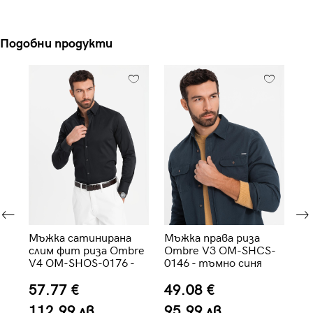
Подобни продукти
за
Мъжка сатинирана
Мъжка права риза
Мъ
V1
слим фит риза Ombre
Ombre V3 OM-SHCS-
OM
ла
V4 OM-SHOS-0176 -
0146 - тъмно синя
че
черна
57.77 €
49.08 €
5
112.99 лв.
95.99 лв.
9