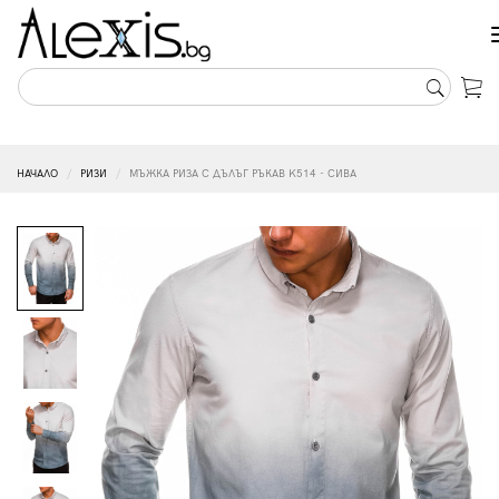
НАЧАЛО
РИЗИ
МЪЖКА РИЗА С ДЪЛЪГ РЪКАВ K514 - СИВА