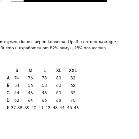
ьо-зелено каре с черни копчета. Прав и по-топъл модел -
евието и изработен от 52% памук, 48% полиестер
S
M
L
XL
XXL
A
74
76
78
80
82
B
54
56
58
60
62
C
44
46
48
50
52
D
62
64
66
68
70
E
37-38
39-40
41-42
43-44
45-46