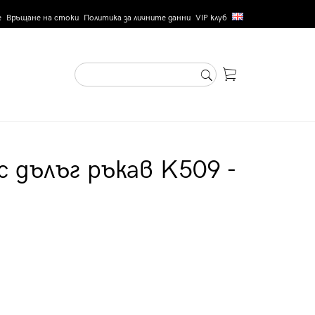
е
Връщане на стоки
Политика за личните данни
VIP клуб
с дълъг ръкав K509 -