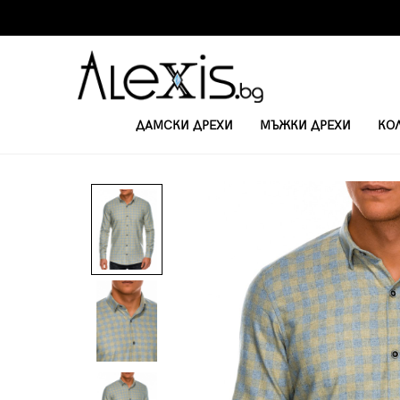
ДАМСКИ ДРЕХИ
МЪЖКИ ДРЕХИ
КО
НАЧАЛО
РИЗИ
МЪЖКА РИЗА С ДЪЛЪГ РЪКАВ K509 - ЖЪЛТА