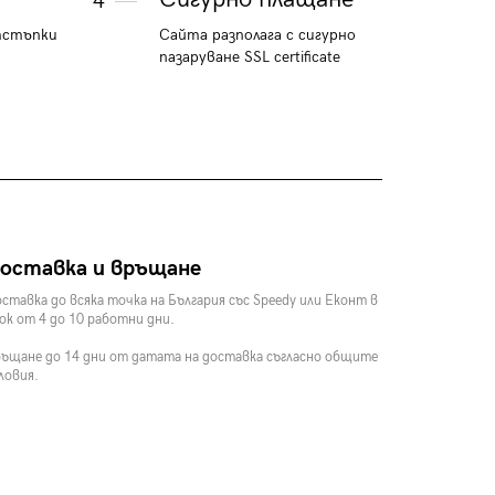
4
тстъпки
Сайта разполага с сигурно
пазаруване SSL certificate
оставка и връщане
ставка до всяка точка на България със Speedy или Еконт в
ок от 4 до 10 работни дни.
ъщане до 14 дни от датата на доставка съгласно общите
ловия.