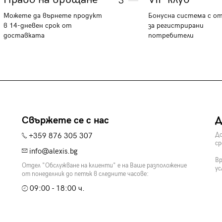
3
Можете да върнете продукт
Бонусна система с о
в 14-дневен срок от
за регистрирани
доставката
потребители
Свържете се с нас
Д
+359 876 305 307
До
ср
info@alexis.bg
Вр
Отдел "Обслужване на клиенти" е на Ваше разположение
ус
от понеделник до петък в следните часове:
09:00 - 18:00 ч.