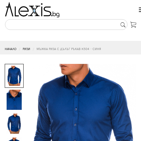
НАЧАЛО
РИЗИ
МЪЖКА РИЗА С ДЪЛЪГ РЪКАВ K504 - СИНЯ