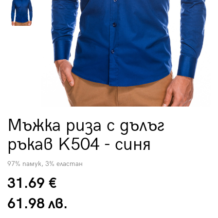
Мъжка риза с дълъг
ръкав K504 - синя
97% памук, 3% еластан
31.69 €
61.98 лв.