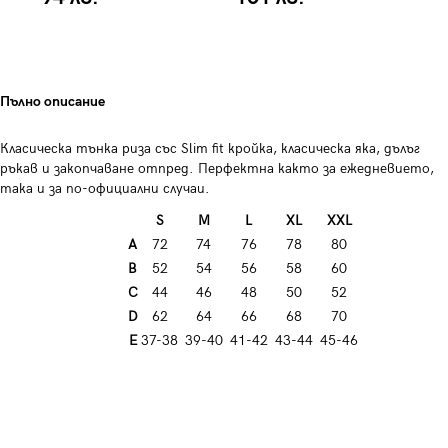
Пълно описание
Класическа тънка риза със Slim fit кройка, к
ласическа яка, дълъг
ръкав и закопчаване отпред
. Перфектна както за ежедневието,
така и за по-официални случаи.
S
M
L
XL
XXL
A
72
74
76
78
80
B
52
54
56
58
60
C
44
46
48
50
52
D
62
64
66
68
70
E
37-38
39-40
41-42
43-44
45-46