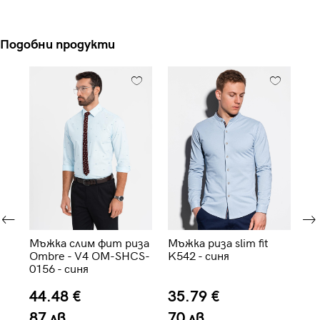
Подобни продукти
Мъжка слим фит риза
Мъжка риза slim fit
Мъ
M-
Ombre - V4 OM-SHCS-
K542 - синя
K5
0156 - синя
44.48 €
35.79 €
3
87 лв.
70 лв.
7