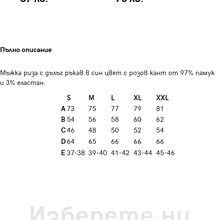
Пълно описание
Мъжка риза с дълъг ръкав в син цвят с розов кант от 97% памук
и 3% еластан.
S
M
L
XL
XXL
A
73
75
77
79
81
B
54
56
58
60
62
C
46
48
50
52
54
D
64
65
66
66
66
E
37-38
39-40
41-42
43-44
45-46
Изберете ни