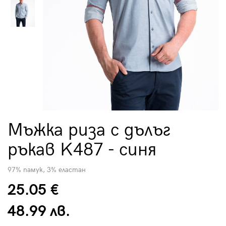
Мъжка риза с дълъг
ръкав K487 - синя
97% памук, 3% еластан
25.05 €
48.99 лв.