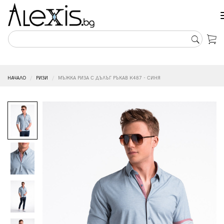
НАЧАЛО
РИЗИ
МЪЖКА РИЗА С ДЪЛЪГ РЪКАВ K487 - СИНЯ