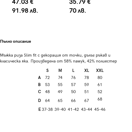
47.03 €
35.79 €
2
91.98 лв.
70 лв.
5
Пълно описание
Мъжка риза Slim fit с декорация от точки, дълъг ръкав и
класическа яка. Произведена от 58% памук, 42% полиестер
S
M
L
XL
XXL
A
72
74
76
78
80
B
53
55
57
59
61
C
48
49
50
51
52
68
D
64
65
66
67
E
37-38
39-40
41-42
43-44
45-46