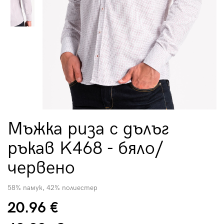
Мъжка риза с дълъг
ръкав K468 - бяло/
червено
58% памук, 42% полиестер
20.96 €