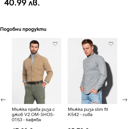
40.99 лв.
Подобни продукти
ит
Мъжка права риза с
Мъжка риза slim fit
Мъ
e
джоб V2 OM-SHOS-
K542 - сива
ръ
0153 - кафява