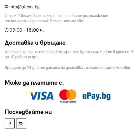
info@alexis.bg
Отдел "Обслужване на клиенти" е на Ваше разположение
от понеделник до петък в следните часове:
09:00 - 18:00 ч.
Доставка и връщане
Доставка до всяка точка на България със Speedy или Еконт в срок от 4
до 10 работни дни.
Връщане до 14 дни от датата на доставка съгласно общите условия.
Може да платите с:
Последвайте ни