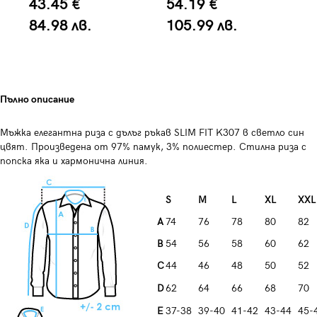
43.45 €
54.19 €
4
84.98 лв.
105.99 лв.
8
Пълно описание
Мъжка елегантна риза с дълъг ръкав SLIM FIT K307 в светло син
цвят. Произведена от 97% памук, 3% полиестер. Стилна риза с
попска яка и хармонична линия.
S
M
L
XL
XXL
A
74
76
78
80
82
B
54
56
58
60
62
C
44
46
48
50
52
D
62
64
66
68
70
E
37-38
39-40
41-42
43-44
45-