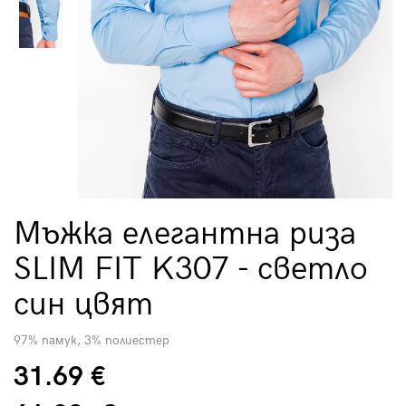
Мъжка елегантна риза
SLIM FIT K307 - светло
син цвят
97% памук, 3% полиестер
31.69 €