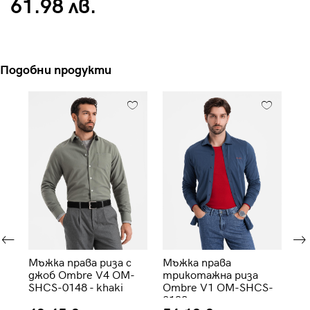
61.98 лв.
Подобни продукти
за
Мъжка права риза с
Мъжка права
Мъ
-
джоб Ombre V4 OM-
трикотажна риза
дж
SHCS-0148 - khaki
Ombre V1 OM-SHCS-
SH
0138 - синя
ме