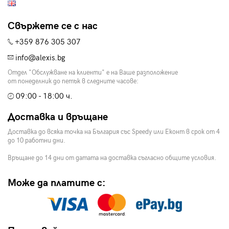
Свържете се с нас
+359 876 305 307
info@alexis.bg
Отдел "Обслужване на клиенти" е на Ваше разположение
от понеделник до петък в следните часове:
09:00 - 18:00 ч.
Доставка и връщане
Доставка до всяка точка на България със Speedy или Еконт в срок от 4
до 10 работни дни.
Връщане до 14 дни от датата на доставка съгласно общите условия.
Може да платите с: