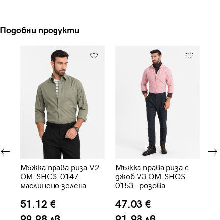
Подобни продукти
Мъжка права риза V2
Мъжка права риза с
Мъ
OM-SHCS-0147 -
джоб V3 OM-SHOS-
тр
-
маслинено зелена
0153 - розова
Om
01
51.12 €
47.03 €
5
99.98 лв.
91.98 лв.
1