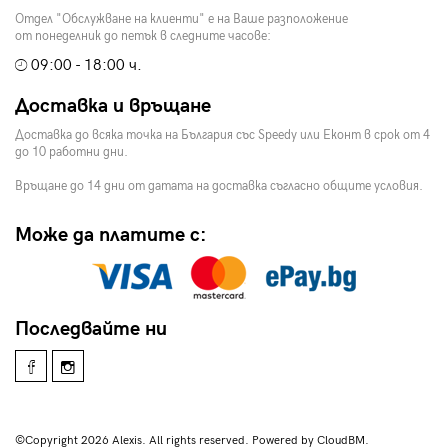
Отдел "Обслужване на клиенти" е на Ваше разположение
от понеделник до петък в следните часове:
09:00 - 18:00 ч.
Доставка и връщане
Доставка до всяка точка на България със Speedy или Еконт в срок от 4
до 10 работни дни.
Връщане до 14 дни от датата на доставка съгласно общите условия.
Може да платите с:
Последвайте ни
©Copyright 2026 Alexis. All rights reserved. Powered by CloudBM.