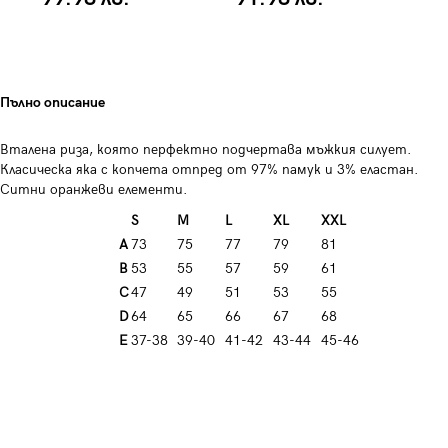
Пълно описание
Вталена риза, която перфектно подчертава мъжкия силует.
Класическа яка с копчета отпред от 97% памук и 3% еластан.
Ситни оранжеви елементи.
S
M
L
XL
XXL
A
73
75
77
79
81
B
53
55
57
59
61
C
47
49
51
53
55
D
64
65
66
67
68
E
37-38
39-40
41-42
43-44
45-46