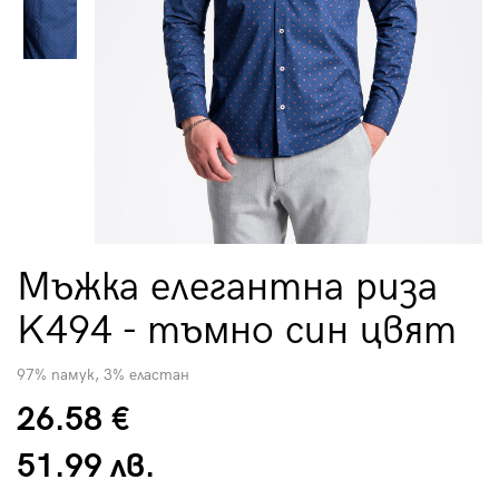
Мъжка елегантна риза
K494 - тъмно син цвят
97% памук, 3% еластан
26.58 €
51.99 лв.