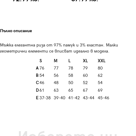
Пълно описание
Мъжка елегантна риза от 97% памук и 3% еластан. Малки
геометрични елементи се вписват идеално в модела.
S
M
L
XL
XXL
A
76
77
78
79
80
B
54
56
58
60
62
C
46
48
50
52
54
D
61
63
65
67
69
E
37-38
39-40
41-42
43-44
45-46