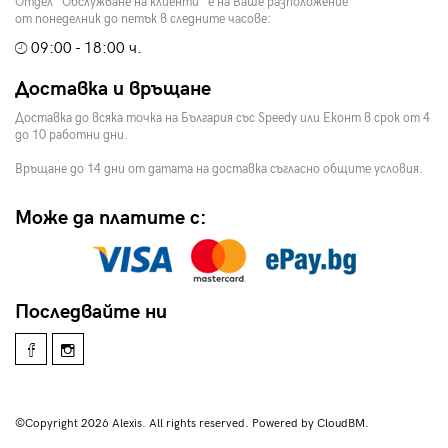
Отдел "Обслужване на клиенти" е на Ваше разположение
от понеделник до петък в следните часове:
09:00 - 18:00 ч.
Доставка и връщане
Доставка до всяка точка на България със Speedy или Еконт в срок от 4
до 10 работни дни.
Връщане до 14 дни от датата на доставка съгласно общите условия.
Може да платите с:
Последвайте ни
©Copyright 2026 Alexis. All rights reserved. Powered by CloudBM.