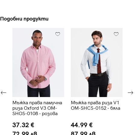
Подобни продукти
Мъжка права памучна
Мъжка права риза V1
Мъ
риза Oxford V3 OM-
OM-SHCS-0152 - бяла
K5
-
SHOS-0108 - розова
37.32 €
44.99 €
3
72.99 лв.
87.99 лв.
7