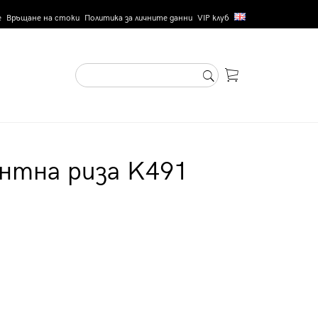
е
Връщане на стоки
Политика за личните данни
VIP клуб
нтна риза K491