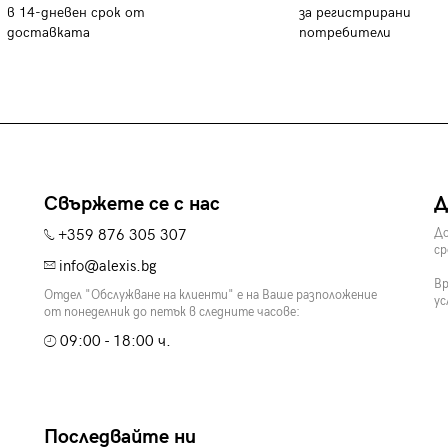
в 14-дневен срок от
за регистрирани
доставката
потребители
Свържете се с нас
Д
+359 876 305 307
До
ср
info@alexis.bg
Вр
Отдел "Обслужване на клиенти" е на Ваше разположение
ус
от понеделник до петък в следните часове:
09:00 - 18:00 ч.
Последвайте ни