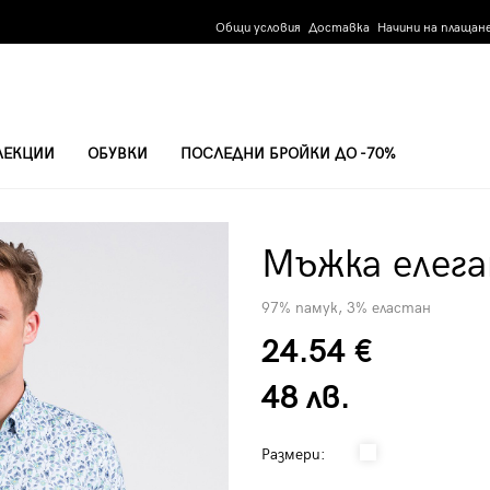
Общи условия
Доставка
Начини на плащан
ЛЕКЦИИ
ОБУВКИ
ПОСЛЕДНИ БРОЙКИ ДО -70%
Мъжка елега
97% памук, 3% еластан
24.54 €
48 лв.
Размери: