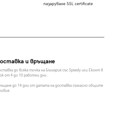
пазаруване SSL certificate
оставка и връщане
ставка до всяка точка на България със Speedy или Еконт в
ок от 4 до 10 работни дни.
ъщане до 14 дни от датата на доставка съгласно общите
ловия.