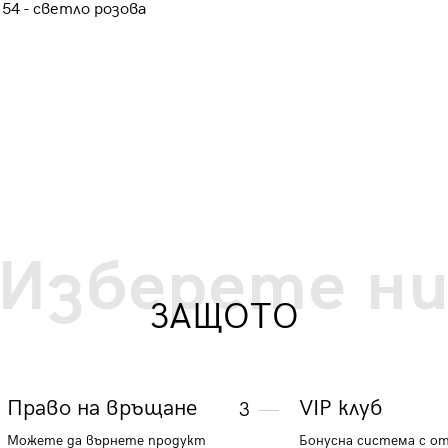
4 - светло розова
Ombre V2 OM-SHCS-0138 - нави
54.19 €
105.99 лв.
Изберете н
ЗАЩОТО
Право на връщане
VIP клуб
3
Можете да върнете продукт
Бонусна система с о