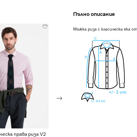
Пълно описание
Мъжка риза с класическа яка 
ческа права риза V2
Мъжка права трикотажна риза