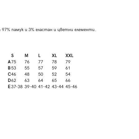
от 97% памук и 3% еластан и цветни елементи.
S
M
L
XL
XXL
A
75
76
77
78
79
B
53
55
57
59
61
C
46
48
50
52
54
D
62
63
64
65
66
E
37-38
39-40
41-42
43-44
45-46
Мъжка слим фит риза с попска
Мъжка прав