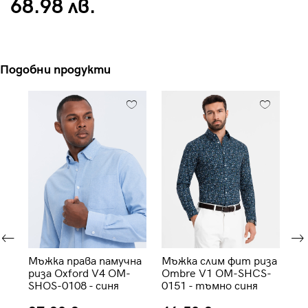
68.98 лв.
Подобни продукти
ит
Мъжка права памучна
Мъжка слим фит риза
Мъ
e
риза Oxford V4 OM-
Ombre V1 OM-SHCS-
дж
SHOS-0108 - синя
0151 - тъмно синя
01