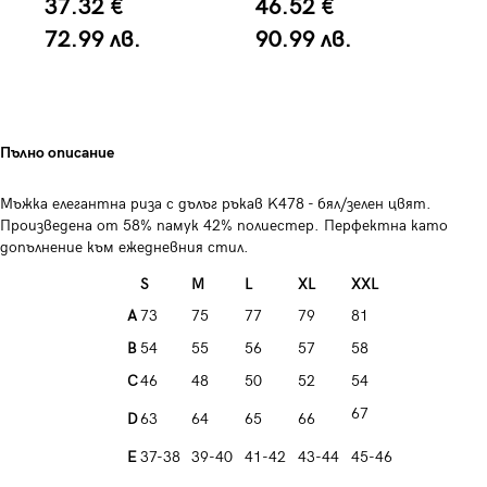
37.32 €
46.52 €
4
72.99 лв.
90.99 лв.
9
Пълно описание
Мъжка елегантна риза с дълъг ръкав K478 - бял/зелен цвят.
Произведена от 58% памук 42% полиестер. Перфектна като
допълнение към ежедневния стил.
S
M
L
XL
XXL
A
73
75
77
79
81
B
54
55
56
57
58
C
46
48
50
52
54
67
D
63
64
65
66
E
37-38
39-40
41-42
43-44
45-46