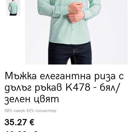
Мъжка елегантна риза с
дълъг ръкав K478 - бял/
зелен цвят
58% памук 42% полиестер
35.27 €