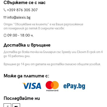
Свържете се с нас
+359 876 305 307
info@alexis.bg
Отдел "Обслужване на клиенти" е на Ваше разположение
от понеделник до петък в следните часове:
09:00 - 18:00 ч.
Доставка и връщане
Доставка до всяка точка на България със Speedy или Еконт в срок от 4
до 10 работни дни.
Връщане до 14 дни от датата на доставка съгласно общите условия.
Може да платите с:
Последвайте ни