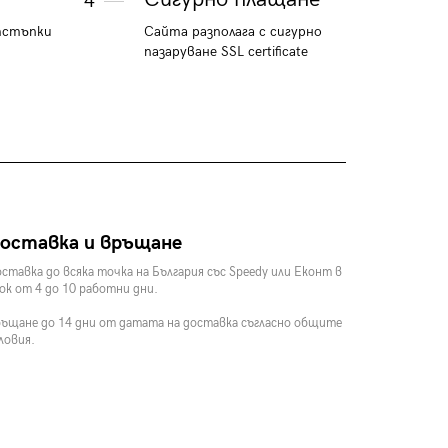
4
тстъпки
Сайта разполага с сигурно
пазаруване SSL certificate
оставка и връщане
ставка до всяка точка на България със Speedy или Еконт в
ок от 4 до 10 работни дни.
ъщане до 14 дни от датата на доставка съгласно общите
ловия.