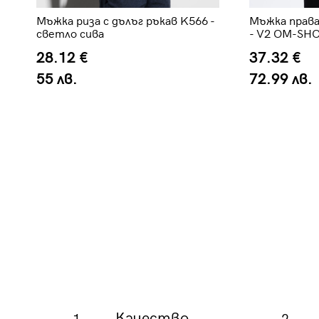
-
Мъжка риза с дълъг ръкав K566 -
Мъжка права
светло сива
- V2 OM-SHO
28.12 €
37.32 €
55 лв.
72.99 лв.
Качество