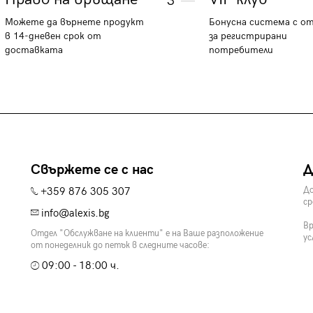
3
Можете да върнете продукт
Бонусна система с о
в 14-дневен срок от
за регистрирани
доставката
потребители
Свържете се с нас
Д
+359 876 305 307
До
ср
info@alexis.bg
Вр
Отдел "Обслужване на клиенти" е на Ваше разположение
ус
от понеделник до петък в следните часове:
09:00 - 18:00 ч.