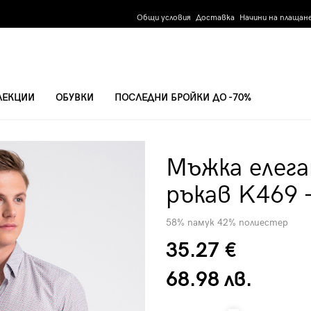
Общи условия
Доставка
Начини на плащан
ЛЕКЦИИ
ОБУВКИ
ПОСЛЕДНИ БРОЙКИ ДО -70%
ЯЛ/ЧЕРВЕН ЦВЯТ
Мъжка елега
ръкав K469 
58% памук 42% полиестер
35.27 €
68.98 лв.