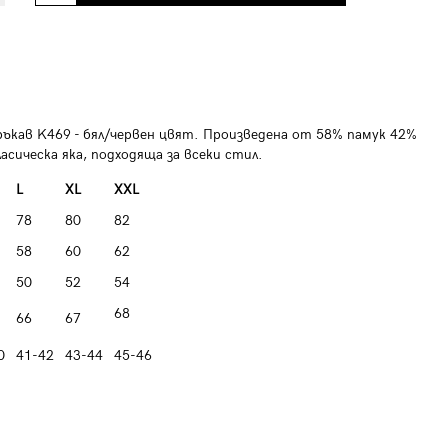
ръкав K469 - бял/червен цвят. Произведена от 58% памук 42%
асическа яка, подходяща за всеки стил.
L
XL
XXL
78
80
82
58
60
62
50
52
54
68
66
67
0
41-42
43-44
45-46