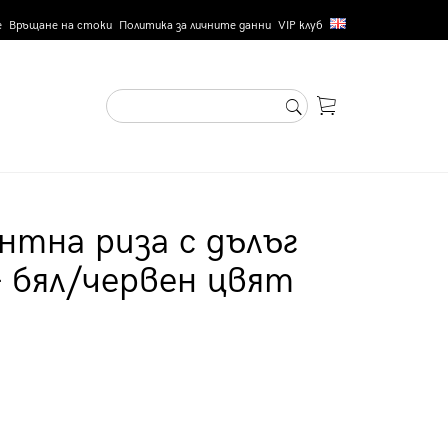
е
Връщане на стоки
Политика за личните данни
VIP клуб
нтна риза с дълъг
- бял/червен цвят