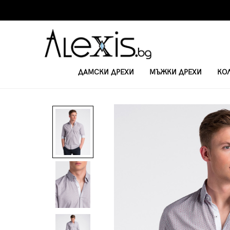
ДАМСКИ ДРЕХИ
МЪЖКИ ДРЕХИ
КО
НАЧАЛО
РИЗИ
МЪЖКА ЕЛЕГАНТНА РИЗА С ДЪЛЪГ РЪКАВ K469 - Б