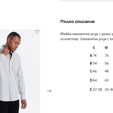
Пълно описание
Мъжка елегантна риза с дълъг 
полиестер. Елегантна риза с кл
S
M
A
74
76
B
54
56
C
46
48
D
64
65
E
37-38
39-4