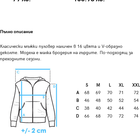
Пълно описание
Класически мъжки пуловер наличен в 16 цвята и V-образно
деколте. Модела е малка бродерия на гърдите. По-подходящ за
преходните сезони.
S
M
L
XL
XXL
A
68
69
70
71
72
B
46
48
50
52
54
C
38
40
42
44
46
D
66
68
70
72
74