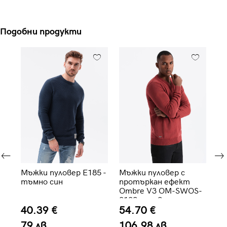
Подобни продукти
Мъжки пуловер E185 -
Мъжки пуловер с
Мъ
н
тъмно син
протъркан ефект
пу
Ombre V3 OM-SWOS-
OM
0108 - червен
ме
40.39 €
54.70 €
6
79 лв.
106.98 лв.
1