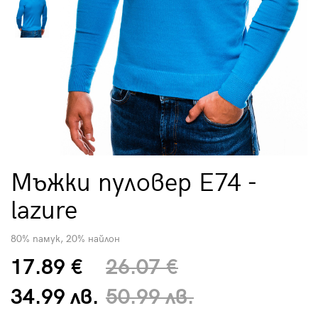
Мъжки пуловер E74 -
lazure
80% памук, 20% найлон
17.89 €
26.07 €
34.99 лв.
50.99 лв.