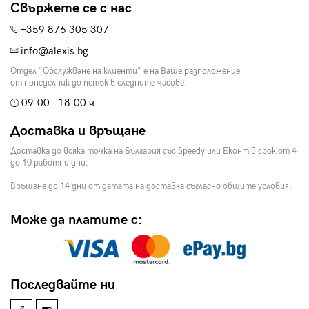
Свържете се с нас
+359 876 305 307
info@alexis.bg
Отдел "Обслужване на клиенти" е на Ваше разположение
от понеделник до петък в следните часове:
09:00 - 18:00 ч.
Доставка и връщане
Доставка до всяка точка на България със Speedy или Еконт в срок от 4
до 10 работни дни.
Връщане до 14 дни от датата на доставка съгласно общите условия.
Може да платите с:
Последвайте ни